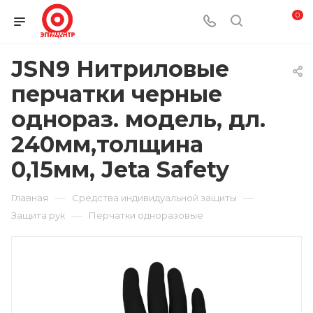
0
JSN9 Нитриловые
перчатки черные
однораз. модель, дл.
240мм,толщина
0,15мм, Jeta Safety
—
—
Главная
Средства индивидуальной защиты
—
Защита рук
Перчатки одноразовые