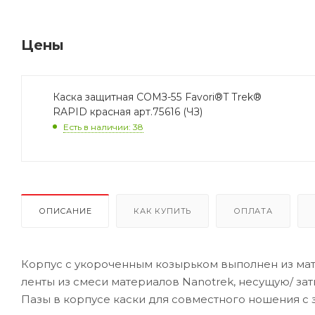
Цены
Каска защитная СОМЗ-55 Favori®Т Trek®
RAPID красная арт.75616 (ЧЗ)
Есть в наличии: 38
ОПИСАНИЕ
КАК КУПИТЬ
ОПЛАТА
Корпус с укороченным козырьком выполнен из мате
ленты из смеси материалов Nanotrek, несущую/ за
Пазы в корпусе каски для совместного ношения с