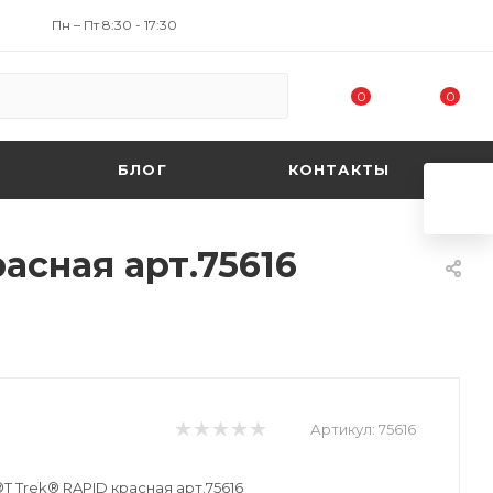
Пн – Пт 8:30 - 17:30
0
0
БЛОГ
КОНТАКТЫ
асная арт.75616
Артикул:
75616
Т Trek® RAPID красная арт.75616