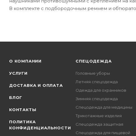
наушниками противошумными с креплением на кас
В комплекте с подбородочным ремнем и обтюрато
О КОМПАНИИ
СПЕЦОДЕЖДА
УСЛУГИ
Головные уборы
Летняя спецодежда
ДОСТАВКА И ОПЛАТА
Одежда для охранников
БЛОГ
Зимняя спецодежда
Спецодежда для медицины
КОНТАКТЫ
Трикотажные изделия
ПОЛИТИКА
Спецодежда защитная
КОНФИДЕНЦИАЛЬНОСТИ
Спецодежда для пищевой