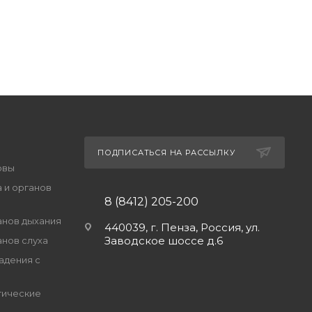
ПОДПИСАТЬСЯ НА РАССЫЛКУ
овы
 и органов
8 (8412) 205-200
анов дыхания
440039, г. Пенза, Россия, ул.
Заводское шоссе д.6
анов слуха
адения с
гические