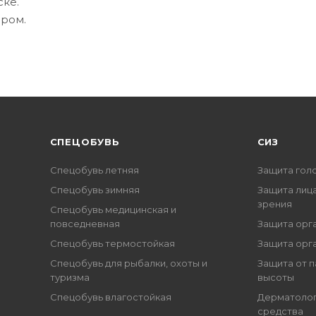
ке.
ром.
CПЕЦОБУВЬ
СИЗ
Спецобувь летняя
Защита гол
Спецобувь зимняя
Защита лица
зрения
Спецобувь медицинская и
повседневная
Защита орг
Спецобувь термостойкая
Защита орг
Спецобувь для рыбалки, охоты и
Защита от п
туризма
высоты
Спецобувь влагостойкая
Дерматоло
средства