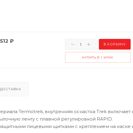
512
₽
В КОРЗИНУ
КУПИТЬ В 1 КЛИК
ДОСТАВКА
риала Termotrek, внутренняя оснастка Trek включает в
тылочную ленту с плавной регулировкой RAPID.
 защитными лицевыми щитками с креплением на каске 