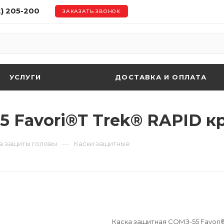
2) 205-200
ЗАКАЗАТЬ ЗВОНОК
УСЛУГИ
ДОСТАВКА И ОПЛАТА
 Favori®Т Trek® RAPID кр
—
а защиты головы
Каски защитные
Каска защитная СОМЗ-55 Favori®