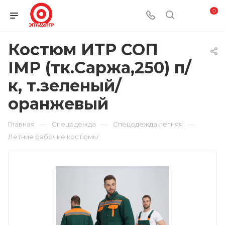
0
Костюм ИТР СОП
IMP (тк.Саржа,250) п/
к, т.зеленый/
оранжевый
—
—
—
Главная
Спецодежда
Спецодежда летняя
Летние рабочие костюмы