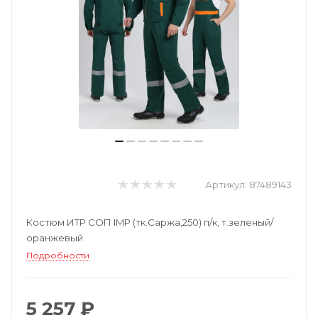
Артикул:
87489143
Костюм ИТР СОП IMP (тк.Саржа,250) п/к, т.зеленый/
оранжевый
Подробности
5 257 ₽