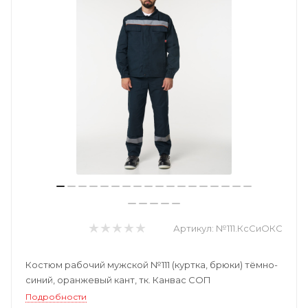
Артикул:
№111.КсСиОКС
Костюм рабочий мужской №111 (куртка, брюки) тёмно-
синий, оранжевый кант, тк. Канвас СОП
Подробности