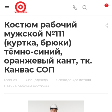
0
Костюм рабочий
мужской №111
(куртка, брюки)
тёмно-синий,
оранжевый кант, тк.
Канвас СОП
—
—
—
Главная
Спецодежда
Спецодежда летняя
Летние рабочие костюмы