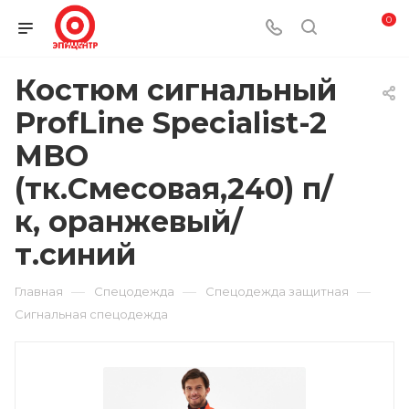
0
Костюм сигнальный
ProfLine Specialist-2
МВО
(тк.Смесовая,240) п/
к, оранжевый/
т.синий
—
—
—
Главная
Спецодежда
Спецодежда защитная
Сигнальная спецодежда