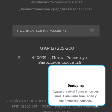
Безопасность рабочего места
Диэлектрические средства безопасности
ПОДПИСАТЬСЯ НА РАССЫЛКУ
8 (8412) 205-200
440039, г. Пенза, Россия, ул.
Заводское шоссе д.6
Эпицентр
Здравствуйте! Готовы помочь
вам. Напишите мне, если у
вас появятся вопросы.
2026 © ООО "ЭПИЦЕНТР-СПЕЦОДЕЖДА" ИНН 5835103358
КПП 583501001 440039, Пензенская обл, г. Пенза, ш.
Заводское, дом 6