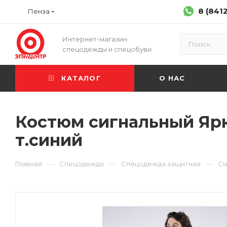
8 (841
Пенза
Интернет-магазин
спецодежды и спецобуви
КАТАЛОГ
О НАС
Костюм сигнальный Ярко
т.синий
—
—
—
Главная
Спецодежда
Спецодежда защитная
Си