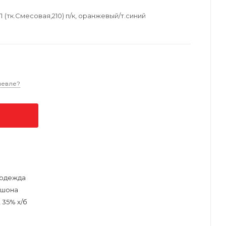
(тк.Смесовая,210) п/к, оранжевый/т.синий
шевле?
одежда
юшона
 35% х/б