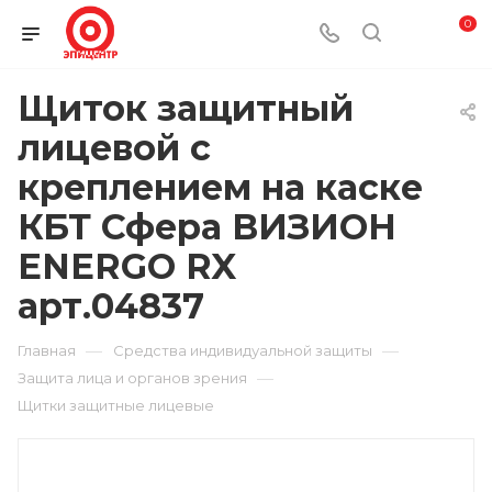
0
Щиток защитный
лицевой с
креплением на каске
КБТ Сфера ВИЗИОН
ENERGO RX
арт.04837
—
—
Главная
Средства индивидуальной защиты
—
Защита лица и органов зрения
Щитки защитные лицевые