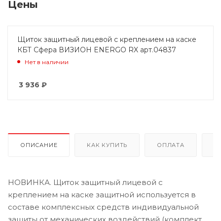
Цены
Щиток защитный лицевой с креплением на каске
КБТ Сфера ВИЗИОН ENERGO RX арт.04837
Нет в наличии
3 936
₽
ОПИСАНИЕ
КАК КУПИТЬ
ОПЛАТА
Д
НОВИНКА. Щиток защитный лицевой с
креплением на каске защитной используется в
составе комплексных средств индивидуальной
защиты от механических воздействий (комплект