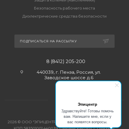
Защита коленей (наколенники)
Безопасность рабочего места
Диэлектрические средства безопасности
ПОДПИСАТЬСЯ НА РАССЫЛКУ
8 (8412) 205-200
440039, г. Пенза, Россия, ул.
Заводское шоссе д.6
Эпицентр
Здравствуйте! Готовы помочь
вам. Напишите мне, если у
вас появятся вопросы.
2026 © ООО "ЭПИЦЕНТР-СПЕЦОДЕЖДА" ИНН 5835103358
КПП 583501001 440039, Пензенская обл, г. Пенза, ш.