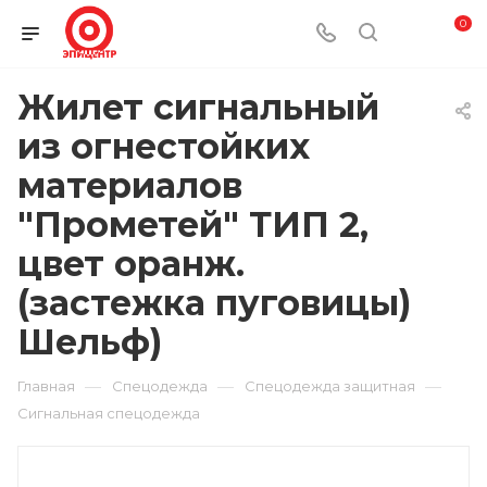
0
Жилет сигнальный
из огнестойких
материалов
"Прометей" ТИП 2,
цвет оранж.
(застежка пуговицы)
Шельф)
—
—
—
Главная
Спецодежда
Спецодежда защитная
Сигнальная спецодежда