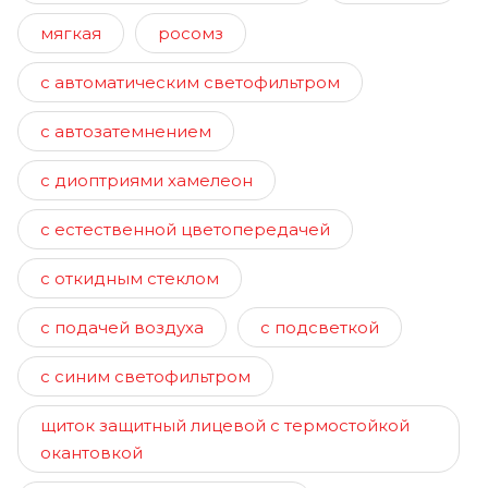
мягкая
росомз
с автоматическим светофильтром
с автозатемнением
с диоптриями хамелеон
с естественной цветопередачей
с откидным стеклом
с подачей воздуха
с подсветкой
с синим светофильтром
щиток защитный лицевой с термостойкой
окантовкой