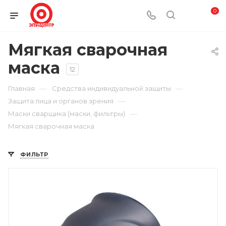
0
Мягкая сварочная
маска
12
—
—
Главная
Средства индивидуальной защиты
—
Защита лица и органов зрения
—
Маски сварщика (маски, фильтры)
Мягкая сварочная маска
ФИЛЬТР