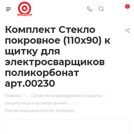
0
Комплект Стекло
покровное (110х90) к
щитку для
электросварщиков
поликорбонат
арт.00230
—
—
Главная
Средства индивидуальной защиты
—
Защита лица и органов зрения
Маски сварщика (маски, фильтры)