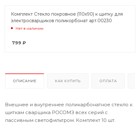
Комплект Стекло покровное (110х90) к щитку для
электросварщиков поликорбонат арт.00230
Нет в наличии
799
₽
ОПИСАНИЕ
КАК КУПИТЬ
ОПЛАТА
Д
Внешнее и внутреннее поликарбонатное стекло к
щиткам сварщика РОСОМЗ всех серий с
пассивным светофильтром. Комплект 10 шт.