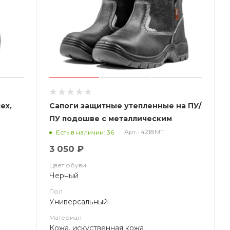
ех,
Сапоги защитные утепленные на ПУ/
ПУ подошве с металлическим
подноском, 4218МТ ЗападБалтОбувь
Арт.: 4218МТ
Есть в наличии: 36
3 050 ₽
Цвет обуви
Черный
Пол
Универсальный
Материал
Кожа, искуственная кожа