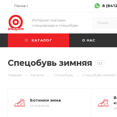
8 (841
Пенза
Интернет-магазин
спецодежды и спецобуви
КАТАЛОГ
О НАС
Спецобувь зимняя
133
—
—
—
Главная
Каталог
Спецобувь
Спецобувь зимняя
В
Ботинки зима
к
29 ТОВАРОВ
1