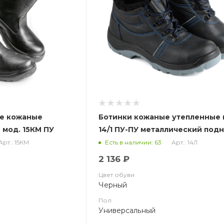
ые кожаные
Ботинки кожаные утепленные 
мод. 15КМ ПУ
14/1 ПУ-ПУ металлический под
носок, иск. мех
Арт.: 15КМ
Арт.: 14/1
Есть в наличии: 63
2 136 ₽
Цвет обуви
Черный
Пол
Универсальный