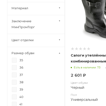
Материал
Заключение
МинПромТорг
Цвет отделки
Размер обуви
Сапоги утеплённ
35
комбинированные 
металлический под
36
Есть в наличии: 73
2 601 ₽
37
38
Цвет обуви
Черный
39
Пол
40
Универсальный
41