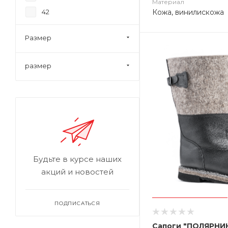
Материал
Кожа, винилискожа
42
43
Размер
44
45
размер
46
47
48
49
50
Будьте в курсе наших
акций и новостей
ПОДПИСАТЬСЯ
Сапоги "ПОЛЯРНИК"