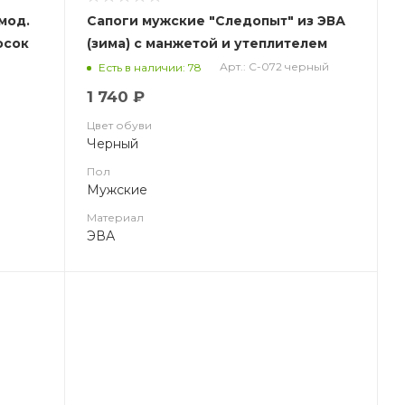
мод.
Сапоги мужские "Следопыт" из ЭВА
носок
(зима) с манжетой и утеплителем
(-20С) С-072 Барс черный
Арт.: С-072 черный
Есть в наличии: 78
1 740 ₽
Цвет обуви
Черный
Пол
Мужские
Материал
ЭВА