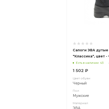
Сапоги ЭВА дутые
"Классика", цвет -
(EVAshoes)
Есть в наличии: 43
1 502 ₽
Цвет обуви
Черный
Пол
Мужские
Материал
ЭВА