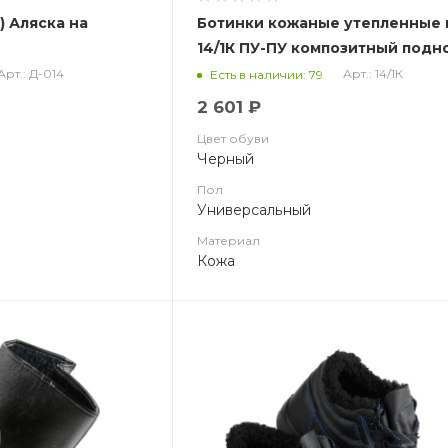
Ботинки кожаные утепленные 
14/1К ПУ-ПУ композитный под
Арт.: Д-014
Арт.: 14/1К
Есть в наличии: 79
2 601 ₽
Цвет обуви
Черный
Пол
Универсальный
Материал
Кожа