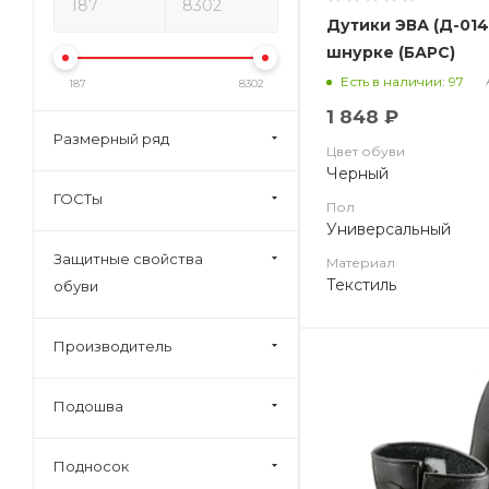
Дутики ЭВА (Д-014) Аляска на
шнурке (БАРС)
Есть в наличии: 97
187
8302
1 848 ₽
Размерный ряд
Цвет обуви
Черный
ГОСТы
Пол
Универсальный
Защитные свойства
Материал
Текстиль
обуви
Производитель
Подошва
Подносок