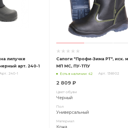
 на липучке
Сапоги "Профи-Зима РТ", иск. м
 черный арт. 240-1
МП МС, ПУ-ТПУ
Арт.: 240-1
Арт.: 136902
Есть в наличии: 42
2 809 ₽
Цвет обуви
Черный
Пол
Универсальный
Материал
Кожа