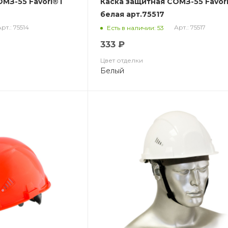
ОМЗ-55 Favori®T
Каска защитная СОМЗ-55 Favor
белая арт.75517
рт.: 75514
Арт.: 75517
Есть в наличии: 53
333 ₽
Цвет отделки
Белый