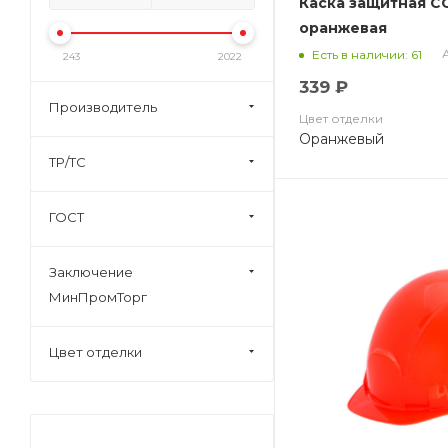
Каска защитная С
оранжевая
А
Есть в наличии: 61
243
2022
339 ₽
Производитель
Цвет отделки
Оранжевый
ТР/ТС
ГОСТ
Заключение
МинПромТорг
Цвет отделки