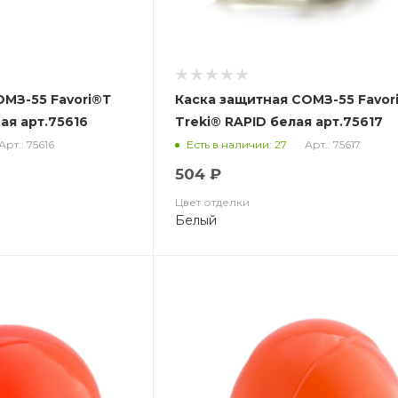
ОМЗ-55 Favori®Т
Каска защитная СОМЗ-55 Favor
ая арт.75616
Treki® RAPID белая арт.75617
Арт.: 75616
Арт.: 75617
Есть в наличии: 27
504 ₽
Цвет отделки
Белый