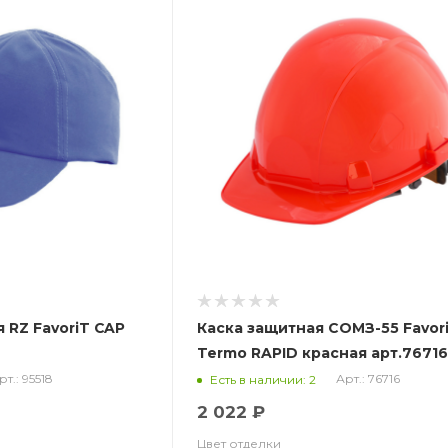
 RZ FavoriT CAP
Каска защитная СОМЗ-55 Favor
Termo RAPID красная арт.7671
рт.: 95518
Арт.: 76716
Есть в наличии: 2
2 022 ₽
Цвет отделки