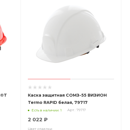
i®T
Каска защитная СОМЗ-55 ВИЗИОН
6
Termo RAPID белая, 79717
Арт.: 79717
Есть в наличии: 1
2 022 ₽
Цвет отделки