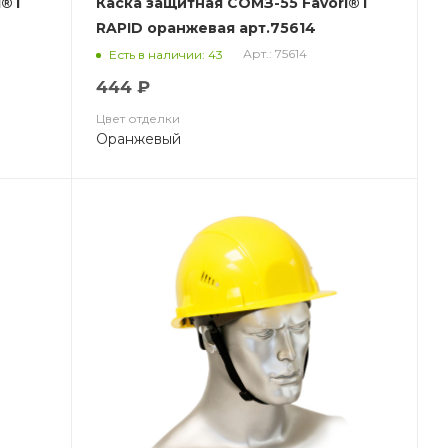
i®T
Каска защитная СОМЗ-55 Favori®T
RAPID оранжевая арт.75614
Арт.: 75614
Есть в наличии: 43
444 ₽
Цвет отделки
Оранжевый