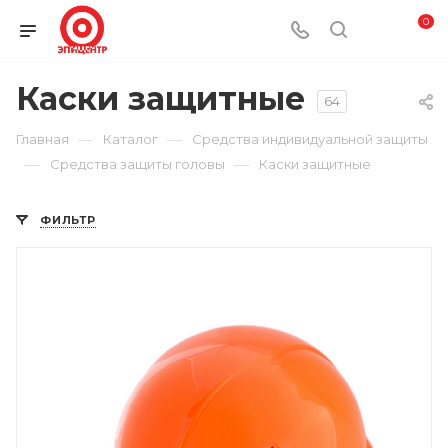
0
Каски защитные
64
—
—
Главная
Каталог
Средства индивидуальной защиты
—
—
Средства защиты головы
Каски защитные
ФИЛЬТР