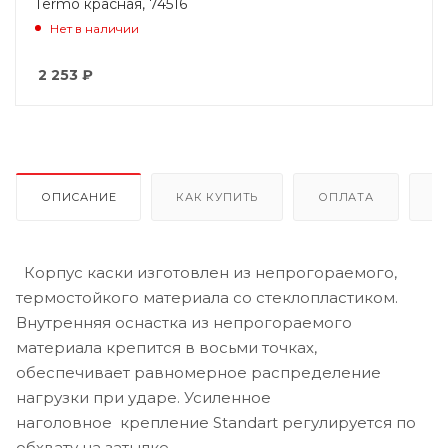
Termo красная, 74516
Нет в наличии
2 253
₽
ОПИСАНИЕ
КАК КУПИТЬ
ОПЛАТА
Д
Корпус каски изготовлен из непрогораемого,
термостойкого материала со стеклопластиком.
Внутренняя оснастка из непрогораемого
материала крепится в восьми точках,
обеспечивает равномерное распределение
нагрузки при ударе. Усиленное
наголовное крепление Standart регулируется по
обхвату на затылке.