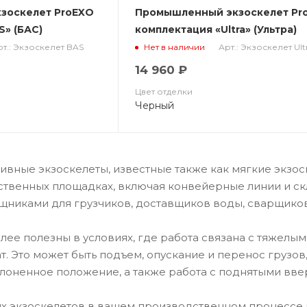
зоскелет ProEXO
Промышленный экзоскелет Pr
S» (БАС)
комплектация «Ultra» (Ультра)
рт.: Экзоскелет BAS
Арт.: Экзоскелет Ult
Нет в наличии
14 960 ₽
Цвет отделки
Черный
ные экзоскелеты, известные также как мягкие экзос
твенных площадках, включая конвейерные линии и ск
никами для грузчиков, доставщиков воды, сварщиков
лее полезны в условиях, где работа связана с тяжелы
т. Это может быть подъем, опускание и перенос грузо
клоненное положение, а также работа с поднятыми вве
 экзоскелетов в вашем производственном процессе п