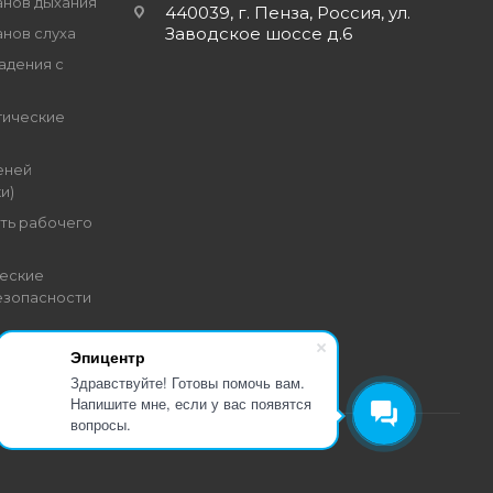
анов дыхания
440039, г. Пенза, Россия, ул.
Заводское шоссе д.6
анов слуха
адения с
гические
еней
и)
ть рабочего
еские
езопасности
Эпицентр
Здравствуйте! Готовы помочь вам.
Напишите мне, если у вас появятся
вопросы.