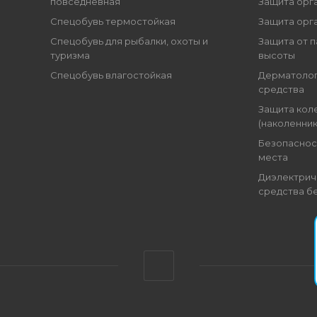
повседневная
Защита орг
Спецобувь термостойкая
Защита орг
Спецобувь для рыбалки, охоты и
Защита от п
туризма
высоты
Спецобувь влагостойкая
Дерматоло
средства
Защита кол
(наколенник
Безопаснос
места
Диэлектрич
средства б