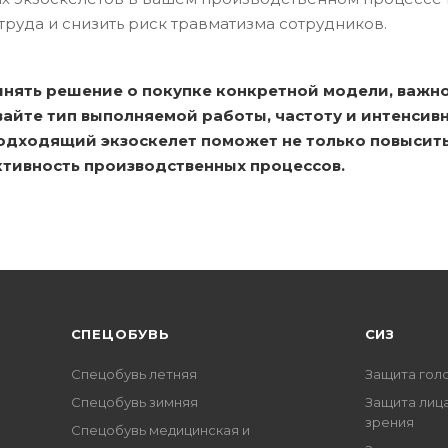
труда и снизить риск травматизма сотрудников.
нять решение о покупке конкретной модели, важно
вайте тип выполняемой работы, частоту и интенсив
одходящий экзоскелет поможет не только повысить
тивность производственных процессов.
CПЕЦОБУВЬ
СИЗ
Спецобувь летняя
Защита гол
Спецобувь зимняя
Защита лица
зрения
Спецобувь медицинская и