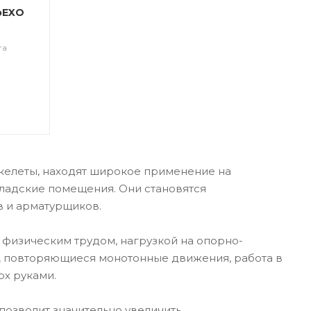
oEXO
ra
келеты, находят широкое применение на
ладские помещения. Они становятся
 и арматурщиков.
м физическим трудом, нагрузкой на опорно-
в, повторяющиеся монотонные движения, работа в
рх руками.
озволит значительно увеличить