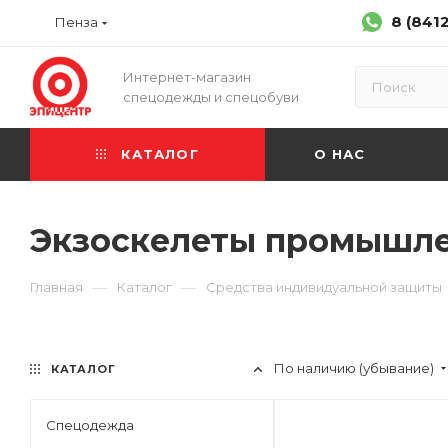
8 (841
Пенза
Интернет-магазин
спецодежды и спецобуви
КАТАЛОГ
О НАС
Экзоскелеты промышл
—
—
Главная
Каталог
Средства индивидуальной защиты
По наличию (убывание)
КАТАЛОГ
Спецодежда