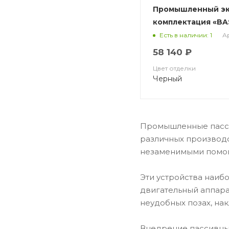
Промышленный эк
комплектация «BA
А
Есть в наличии: 1
58 140 ₽
Цвет отделки
Черный
Промышленные пассив
различных производс
незаменимыми помощ
Эти устройства наибо
двигательный аппара
неудобных позах, на
Внедрение пассивных