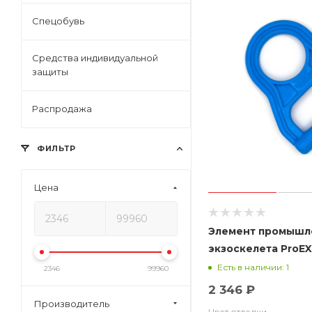
Спецобувь
Средства индивидуальной
защиты
Распродажа
ФИЛЬТР
Цена
Элемент промышл
экзоскелета ProEX
бутылей"
Есть в наличии: 1
2346
99960
2 346 ₽
Производитель
Цвет отделки