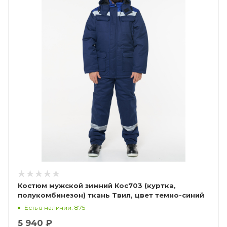
Костюм мужской зимний Кос703 (куртка,
полукомбинезон) ткань Твил, цвет темно-синий
с васильковым (ЧЗ)
Есть в наличии: 875
5 940 ₽