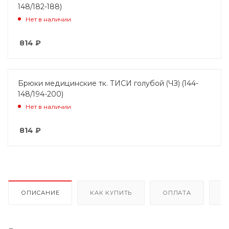
148/182-188)
Нет в наличии
814
₽
Брюки медицинские тк. ТИСИ голубой (ЧЗ) (144-
148/194-200)
Нет в наличии
814
₽
ОПИСАНИЕ
КАК КУПИТЬ
ОПЛАТА
Д