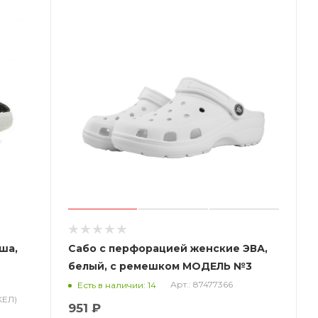
ша,
Сабо с перфорацией женские ЭВА,
белый, с ремешком МОДЕЛЬ №3
Step
Арт.: 87477366
Есть в наличии: 14
КЕЛ)
951 ₽