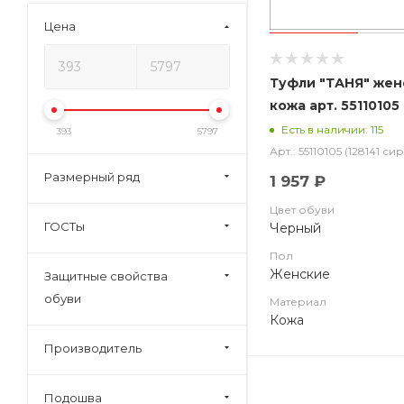
Цена
Туфли "ТАНЯ" женс
кожа арт. 5511010
Есть в наличии: 115
393
5797
Арт.: 55110105 (128141 с
Размерный ряд
1 957 ₽
Цвет обуви
ГОСТы
Черный
Пол
Женские
Защитные свойства
обуви
Материал
Кожа
Производитель
Подошва