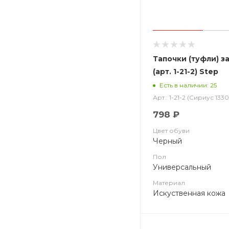
Тапочки (туфли) з
(арт. 1-21-2) Step
Есть в наличии: 25
Арт.: 1-21-2 (Сириус 1330
798 ₽
Цвет обуви
Черный
Пол
Универсальный
Материал
Искуственная кожа