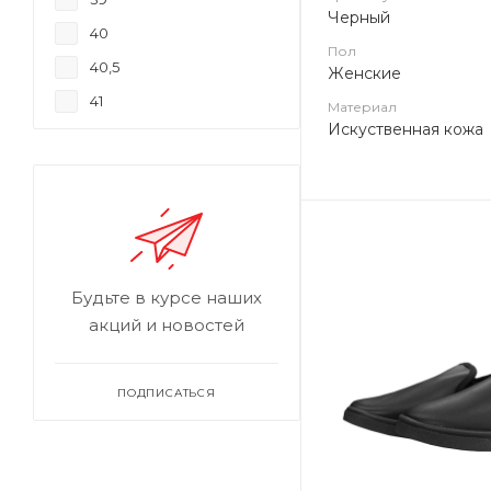
Черный
40
Пол
40,5
Женские
41
Материал
Искуственная кожа
42
43
44
45
46
Будьте в курсе наших
47
акций и новостей
48
49
ПОДПИСАТЬСЯ
50