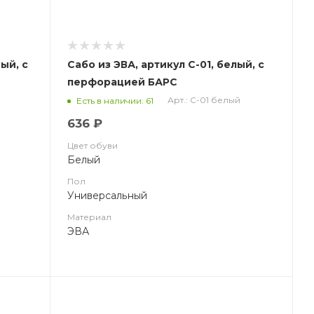
ый, с
Сабо из ЭВА, артикул С-01, белый, с
перфорацией БАРС
Арт.: С-01 белый
Есть в наличии: 61
636 ₽
Цвет обуви
Белый
Пол
Универсальный
Материал
ЭВА