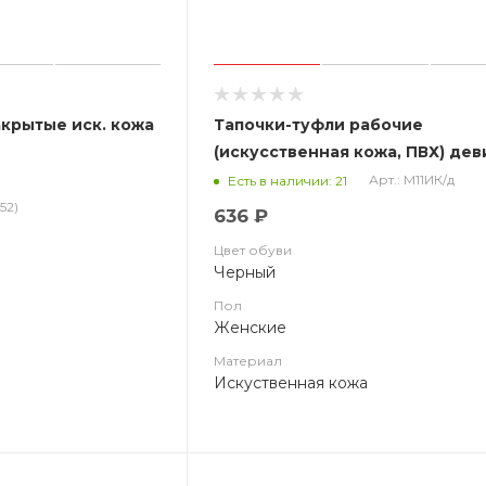
акрытые иск. кожа
Тапочки-туфли рабочие
(искусственная кожа, ПВХ) дев
М11ИК/д Атлантис
Арт.: М11ИК/д
Есть в наличии: 21
52)
636 ₽
Цвет обуви
Черный
Пол
Женские
Материал
Искуственная кожа