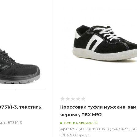
31/1-3, текстиль,
Кроссовки туфли мужские, зам
черные, ПВХ М92
рт.: 8731/1-3
Есть в наличии: 17
Арт.: М92 (АЛЕКСИК ШУЗ) (87481428 ФА
108680 Сириус