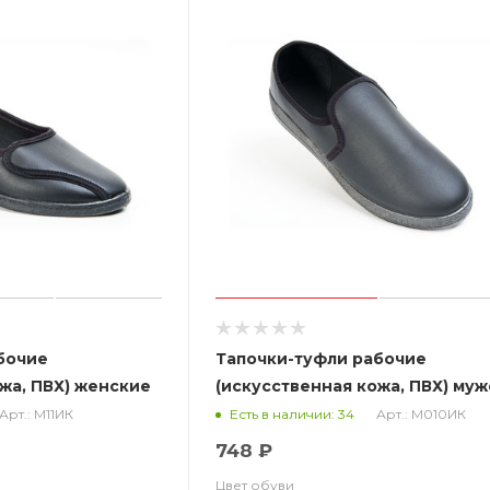
бочие
Тапочки-туфли рабочие
жа, ПВХ) женские
(искусственная кожа, ПВХ) му
М010ИК Атлантис
Арт.: М11ИК
Арт.: М010ИК
Есть в наличии: 34
748 ₽
Цвет обуви