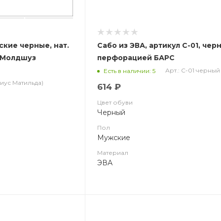
кие черные, нат.
Сабо из ЭВА, артикул С-01, черн
5 Молдшуз
перфорацией БАРС
Арт.: С-01 черный
Есть в наличии: 5
ириус Матильда)
614 ₽
Цвет обуви
Черный
Пол
Мужские
Материал
ЭВА