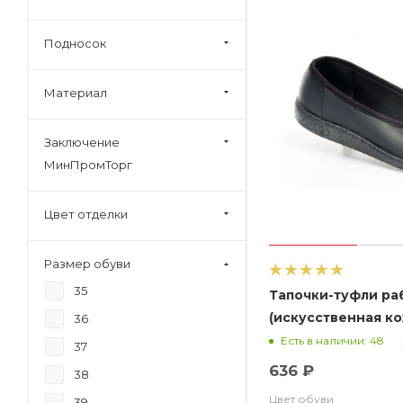
Подносок
Материал
Заключение
МинПромТорг
Цвет отделки
Размер обуви
35
Тапочки-туфли ра
(искусственная ко
36
М11ИК Атлантис
Есть в наличии: 48
37
636 ₽
38
Цвет обуви
39