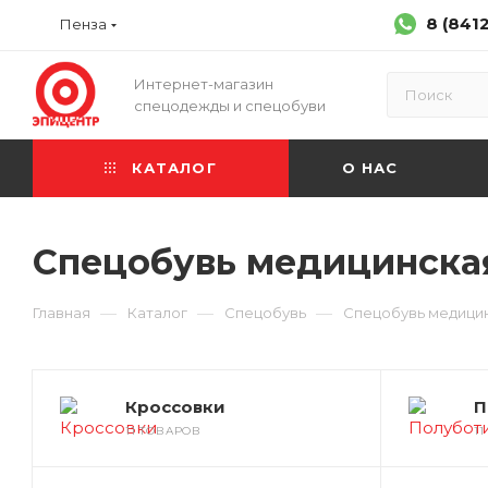
8 (841
Пенза
Интернет-магазин
спецодежды и спецобуви
КАТАЛОГ
О НАС
Спецобувь медицинская
—
—
—
Главная
Каталог
Спецобувь
Спецобувь медицин
Кроссовки
П
11 ТОВАРОВ
1