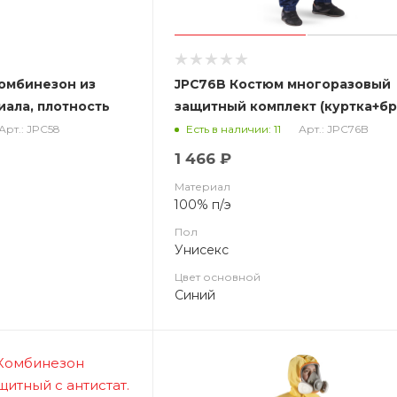
омбинезон из
JPC76B Костюм многоразовый
иала, плотность
защитный комплект (куртка+бр
синий
Арт.: JPC58
Арт.: JPC76B
Есть в наличии: 11
1 466 ₽
Материал
100% п/э
Пол
Унисекс
Цвет основной
Синий