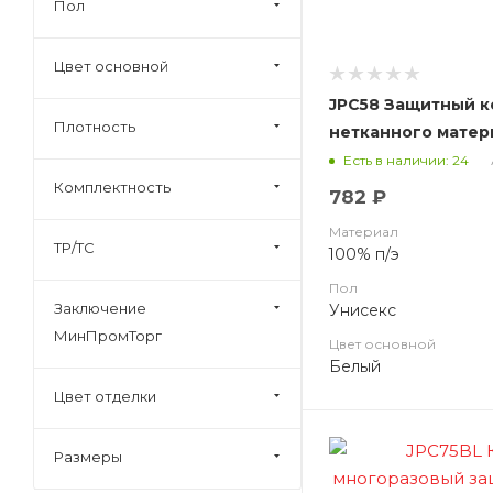
Пол
Цвет основной
JPC58 Защитный к
Плотность
нетканного матер
58г/м2
Есть в наличии: 24
Комплектность
782 ₽
Материал
ТР/ТС
100% п/э
Пол
Заключение
Унисекс
МинПромТорг
Цвет основной
Белый
Цвет отделки
Размеры