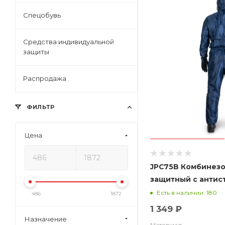
Спецобувь
Средства индивидуальной
защиты
Распродажа
ФИЛЬТР
Цена
JPC75B Комбинез
защитный с антиста
ткани 100% полиэф
Есть в наличии: 180
486
1872
1 349 ₽
Назначение
Материал