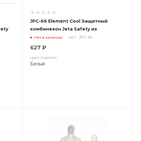
JPC-66 Element Cool Защитный
ety
комбинезон Jeta Safety из
нетканого материала MP 65г/м2
Арт.: JPC-66
Нет в наличии
(полипропил (ЧЗ
627 ₽
Цвет отделки
Белый