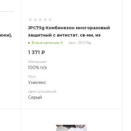
JPC75g Комбинезон многоразовый
юки),
защитный с антистат. св-ми, из
ткани 100% полиэфир, серый (ЧЗ)
Арт.: JPC75g
Есть в наличии: 9
1 371 ₽
Материал
100% п/э
Пол
Унисекс
Цвет основной
Серый