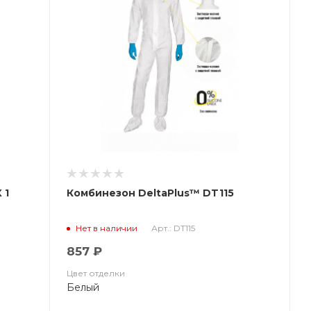
 1
Комбинезон DeltaPlus™ DT115
Арт.: DT115
Нет в наличии
857 ₽
Цвет отделки
Белый