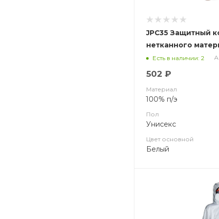
JPC35 Защитный к
нетканного матер
35г/м2 (ЧЗ)
А
Есть в наличии: 2
502 ₽
Материал
100% п/э
Пол
Унисекс
Цвет основной
Белый