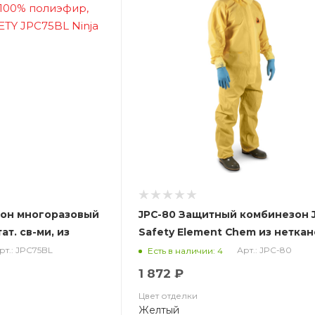
зон многоразовый
JPC-80 Защитный комбинезон 
т. св-ми, из
Safety Element Chem из нетка
фир, черный JETA
материала (50% полипропил.,5
рт.: JPC75BL
Арт.: JPC-80
Есть в наличии: 4
nja
(ЧЗ)
1 872 ₽
Цвет отделки
Желтый