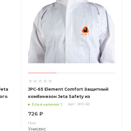
Jeta
JPC-65 Element Comfort Защитный
ного
комбинезон Jeta Safety из
0%
нетканого материала
Арт.: JPC-65
Есть в наличии: 1
(полипропилен, ламинированный
726 ₽
полиэтиленом (микропористая
Пол
пленка))
Унисекс