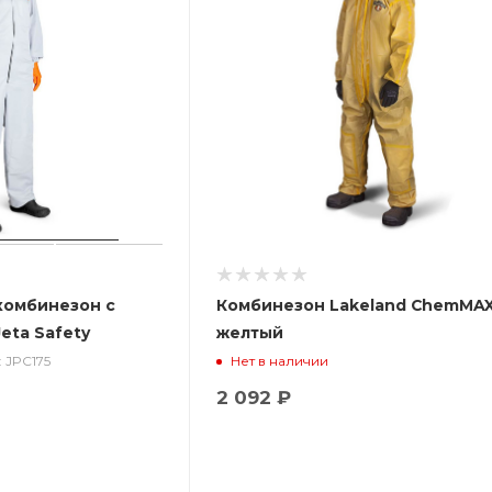
комбинезон с
Комбинезон Lakeland ChemMAX
eta Safety
желтый
: JPC175
Нет в наличии
2 092 ₽