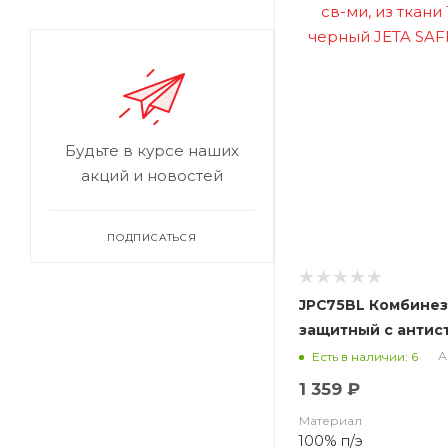
Будьте в курсе наших
акций и новостей
ПОДПИСАТЬСЯ
JPC75BL Комбине
защитный с антиста
ткани 100% полиэ
А
Есть в наличии: 6
SAFETY JPC75BL Ni
1 359 ₽
Материал
100% п/э