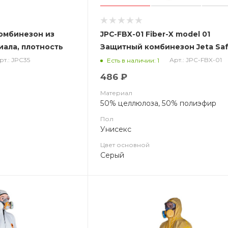
омбинезон из
JPC-FBX-01 Fiber-X model 01
иала, плотность
Защитный комбинезон Jeta Saf
из нетканого материала
рт.: JPC35
Арт.: JPC-FBX-01
Есть в наличии: 1
486 ₽
Материал
50% целлюлоза, 50% полиэфир
Пол
Унисекс
Цвет основной
Серый