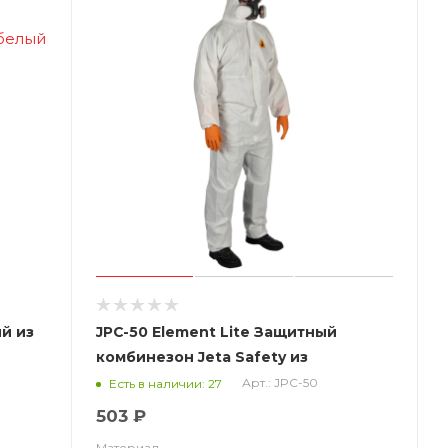
й из
JPC-50 Element Lite Защитный
комбинезон Jeta Safety из
 белый
нетканого материала
Арт.: JPC-50
Есть в наличии: 27
(полипропилен, ламинированный
503 ₽
полиэтиленом (микропористая
Материал