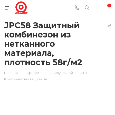
0
JPC58 Защитный
комбинезон из
нетканного
материала,
плотность 58г/м2
—
—
Главная
Средства индивидуальной защиты
Комбинезоны защитные