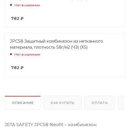
Нет в наличии
782
₽
JPC58 Защитный комбинезон из нетканного
материала, плотность 58г/м2 (ЧЗ) (XS)
Нет в наличии
782
₽
ОПИСАНИЕ
КАК КУПИТЬ
ОПЛАТА
Д
JETA SAFETY JPC58 Neofit – комбинезон