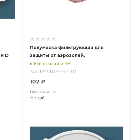
Полумаска фильтрующая для
NR D
защиты от аэрозолей,
чашеобразная, с клапаном выдох ВМ
Есть в наличии: 969
8122 FFP2 NR D
Арт.: ВМ 8122 FFP2 NR D
102 ₽
Цвет отделки
Белый