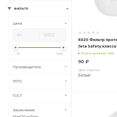
ФИЛЬТР
Цена
6020 Фильтр прот
Jeta Safety класса 
Есть в наличии: 1452
40
10302
90 ₽
Производитель
Цвет отделки
Белый
ТР/ТС
ГОСТ
Заключение
МинПромТорг