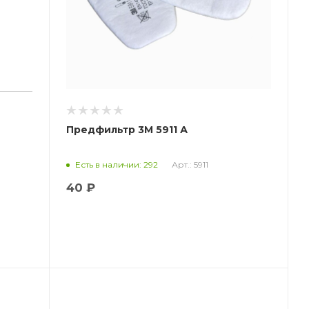
Предфильтр 3М 5911 А
оха
Арт.: 5911
Есть в наличии: 292
40 ₽