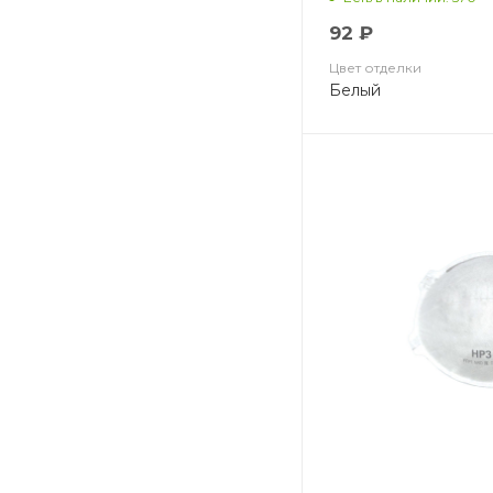
ВМ 8112 FFP1 NR D
92 ₽
Цвет отделки
Белый