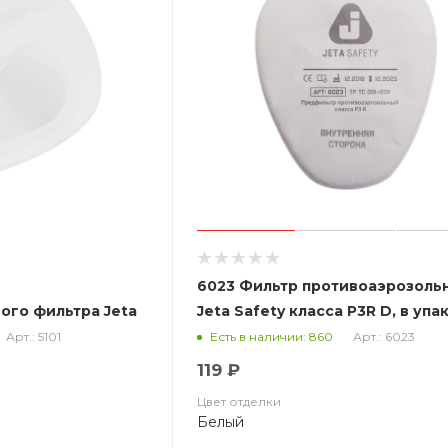
6023 Фильтр противоаэрозоль
ого фильтра Jeta
Jeta Safety класса P3R D, в упа
4 шт
Арт.: 5101
Арт.: 6023
Есть в наличии: 860
119 ₽
Цвет отделки
Белый