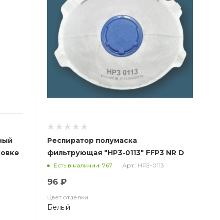
ный
Респиратор полумаска
ковке
фильтрующая "НР3-0113" FFP3 NR D
(купольный с клапаном)
Арт.: НРЗ-0113
Есть в наличии: 767
96 ₽
Цвет отделки
Белый