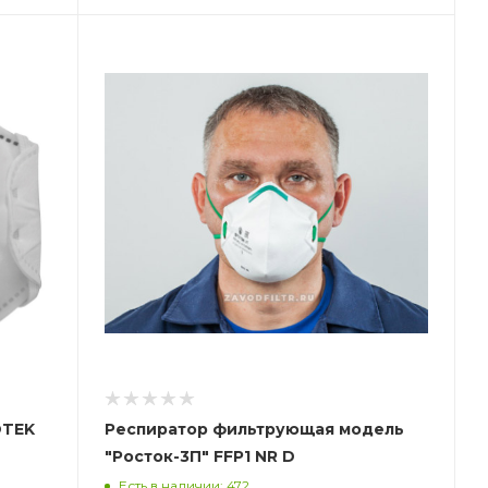
Респиратор фильтрующая модель
"Росток-3П" FFP1 NR D
Есть в наличии: 472