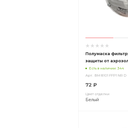
Полумаска фильт
защиты от аэрозо
чашеобразная, бе
Есть в наличии: 344
ВМ 8101 FFP1 NR D
Арт.: ВМ 8101 FFP1 NR D
72 ₽
Цвет отделки
Белый