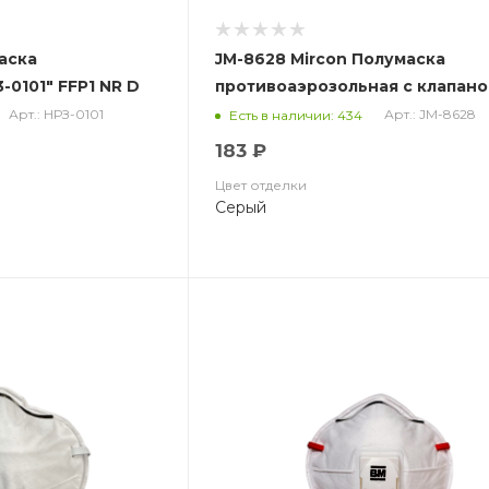
аска
JM-8628 Mircon Полумаска
0101" FFP1 NR D
противоаэрозольная с клапано
угольным слоем, чашеобразна
Арт.: НРЗ-0101
Арт.: JM-8628
Есть в наличии: 434
класс защиты FFP2 NR D, в упа
183 ₽
10 шт
Цвет отделки
Серый