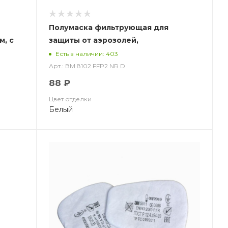
Полумаска фильтрующая для
м, с
защиты от аэрозолей,
я,
чашеобразная, без клапана выдоха
Есть в наличии: 403
ковке
ВМ 8102 FFP2 NR D
Арт.: ВМ 8102 FFP2 NR D
88 ₽
Цвет отделки
Белый