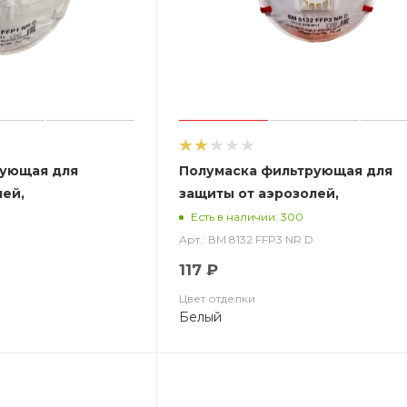
рующая для
Полумаска фильтрующая для
лей,
защиты от аэрозолей,
з клапана выдоха
чашеобразная, с клапаном выд
Есть в наличии: 300
ВМ 8132 FFP3 NR D
Арт.: ВМ 8132 FFP3 NR D
117 ₽
Цвет отделки
Белый