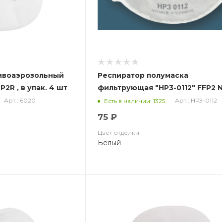
ивоаэрозольный
Респиратор полумаска
Р2R , в упак. 4 шт
фильтрующая "НР3-0112" FFP2 
купольный с клапаном
Арт.: 6020
Арт.: НРЗ-0112
Есть в наличии: 1325
75 ₽
Цвет отделки
Белый