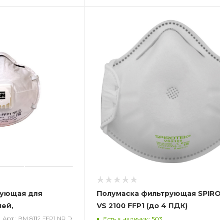
рующая для
Полумаска фильтрующая SPIROTEK
лей,
VS 2100 FFP1 (до 4 ПДК)
клапаном выдоха
Арт.: ВМ 8112 FFP1 NR D
Есть в наличии: 503