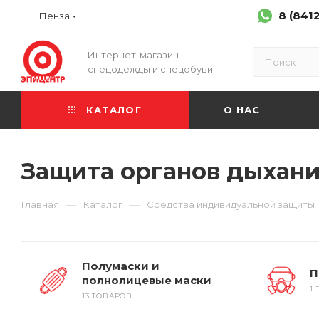
8 (841
Пенза
Интернет-магазин
спецодежды и спецобуви
КАТАЛОГ
О НАС
Защита органов дыхан
—
—
Главная
Каталог
Средства индивидуальной защиты
Полумаски и
П
полнолицевые маски
1
13 ТОВАРОВ