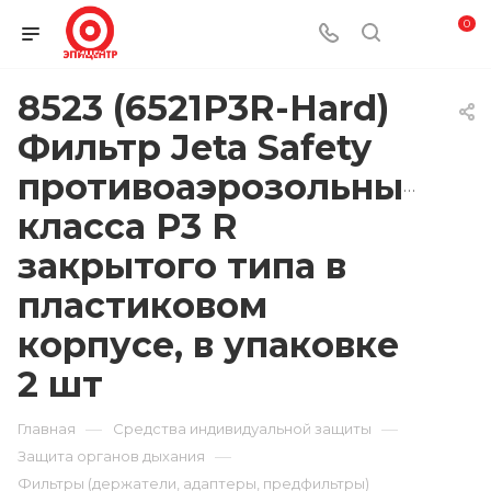
0
8523 (6521P3R-Hard)
Фильтр Jeta Safety
противоаэрозольный
класса P3 R
закрытого типа в
пластиковом
корпусе, в упаковке
2 шт
—
—
Главная
Средства индивидуальной защиты
—
Защита органов дыхания
Фильтры (держатели, адаптеры, предфильтры)