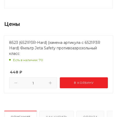
Цены
8523 (6521P3R-Hard) (замена артикула с 6521P3R
Hard) Фильтр Jeta Safety противоаэрозольный
класс
Есть в наличии: 70
448
₽
В КОРЗИНУ
ОПИСАНИЕ
КАК КУПИТЬ
ОПЛАТА
Д