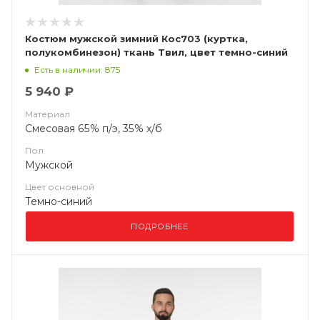
Костюм мужской зимний Кос703 (куртка,
полукомбинезон) ткань Твил, цвет темно-синий
с васильковым (ЧЗ)
Есть в наличии: 875
5 940 ₽
Материал
Смесовая 65% п/э, 35% х/б
Пол
Мужской
Цвет основной
Темно-синий
ПОДРОБНЕЕ