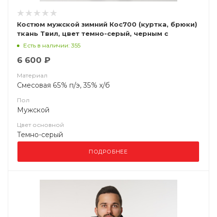
Костюм мужской зимний Кос700 (куртка, брюки)
ткань Твил, цвет темно-серый, черным с
лимонной отделкой, СОП
Есть в наличии: 355
6 600 ₽
Материал
Смесовая 65% п/э, 35% х/б
Пол
Мужской
Цвет основной
Темно-серый
ПОДРОБНЕЕ