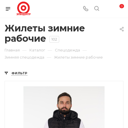
0
Жилеты зимние
рабочие
102
—
—
—
Главная
Каталог
Спецодежда
—
Зимняя спецодежда
Жилеты зимние рабочие
ФИЛЬТР