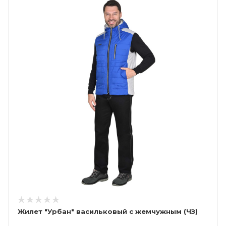
Жилет "Урбан" васильковый с жемчужным (ЧЗ)