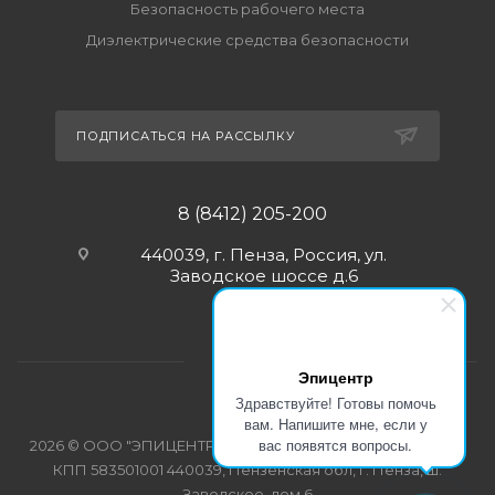
Безопасность рабочего места
Диэлектрические средства безопасности
ПОДПИСАТЬСЯ НА РАССЫЛКУ
8 (8412) 205-200
440039, г. Пенза, Россия, ул.
Заводское шоссе д.6
Эпицентр
Здравствуйте! Готовы помочь
вам. Напишите мне, если у
вас появятся вопросы.
2026 © ООО "ЭПИЦЕНТР-СПЕЦОДЕЖДА" ИНН 5835103358
КПП 583501001 440039, Пензенская обл, г. Пенза, ш.
Заводское, дом 6