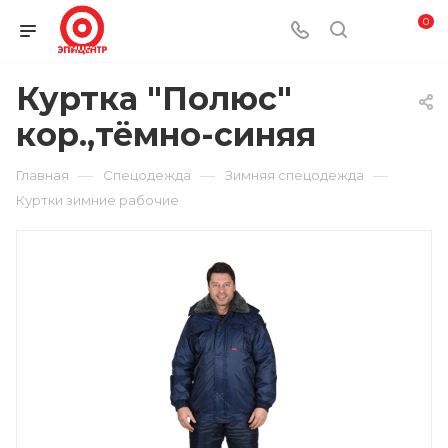
0
Куртка "Полюс"
кор.,тёмно-синяя
—
—
—
Главная
Спецодежда
Зимняя спецодежда
Куртки зимние рабочие