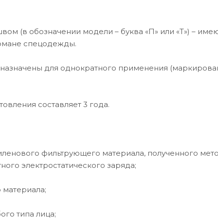
м (в обозначении модели – буква «П» или «Т») – име
армане спецодежды.
дназначены для однократного применения (маркиров
овления составляет 3 года.
ленового фильтрующего материала, полученного мет
ого электростатического заряда;
 материала;
го типа лица;