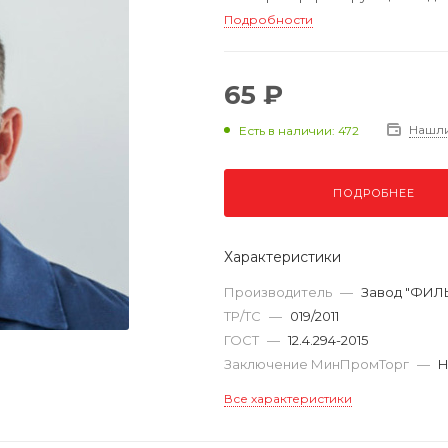
Подробности
65 ₽
Нашл
Есть в наличии: 472
ПОДРОБНЕЕ
Характеристики
Производитель
—
Завод "ФИЛ
ТР/ТС
—
019/2011
ГОСТ
—
12.4.294-2015
Заключение МинПромТорг
—
Н
Все характеристики