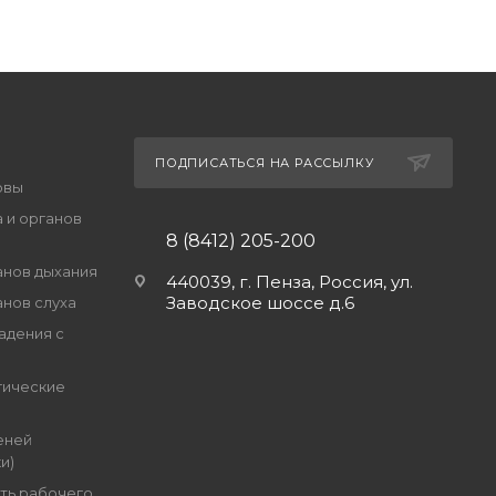
ПОДПИСАТЬСЯ НА РАССЫЛКУ
овы
 и органов
8 (8412) 205-200
анов дыхания
440039, г. Пенза, Россия, ул.
Заводское шоссе д.6
анов слуха
адения с
гические
еней
и)
ть рабочего