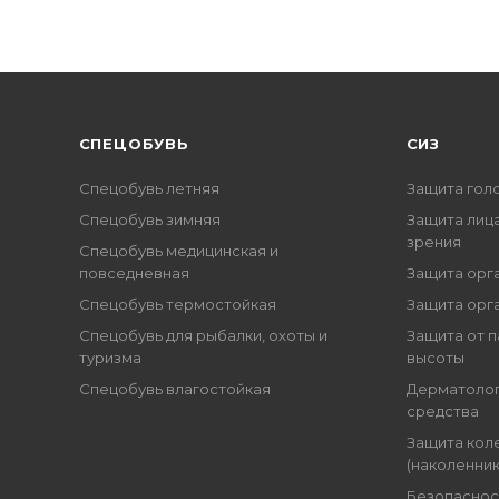
CПЕЦОБУВЬ
СИЗ
Спецобувь летняя
Защита гол
Спецобувь зимняя
Защита лица
зрения
Спецобувь медицинская и
повседневная
Защита орг
Спецобувь термостойкая
Защита орг
Спецобувь для рыбалки, охоты и
Защита от п
туризма
высоты
Спецобувь влагостойкая
Дерматоло
средства
Защита кол
(наколенник
Безопаснос