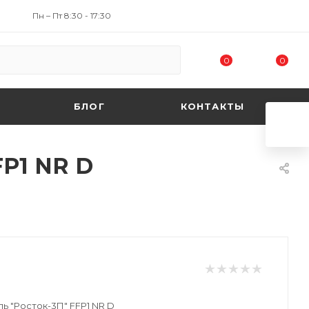
Пн – Пт 8:30 - 17:30
0
0
БЛОГ
КОНТАКТЫ
P1 NR D
 "Росток-3П" FFP1 NR D