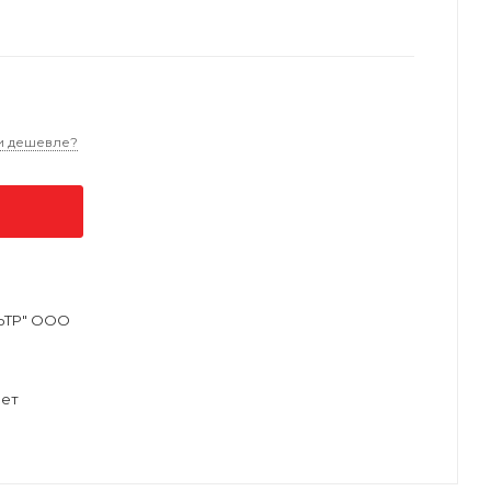
и дешевле?
ЬТР" ООО
ет