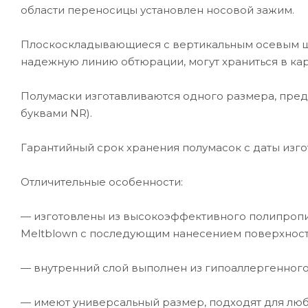
области переносицы установлен носовой зажим.
Плоскоскладывающиеся с вертикальным осевым шво
надежную линию обтюрации, могут храниться в к
Полумаски изготавливаются одного размера, пре
буквами NR).
Гарантийный срок хранения полумасок с даты изгот
Отличительные особенности:
— изготовлены из высокоэффективного полипропи
Meltblown с последующим нанесением поверхностн
— внутренний слой выполнен из гипоаллергенного
— имеют универсальный размер, подходят для любо