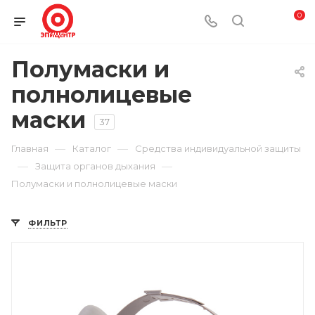
0
Полумаски и
полнолицевые
маски
37
—
—
Главная
Каталог
Средства индивидуальной защиты
—
—
Защита органов дыхания
Полумаски и полнолицевые маски
ФИЛЬТР