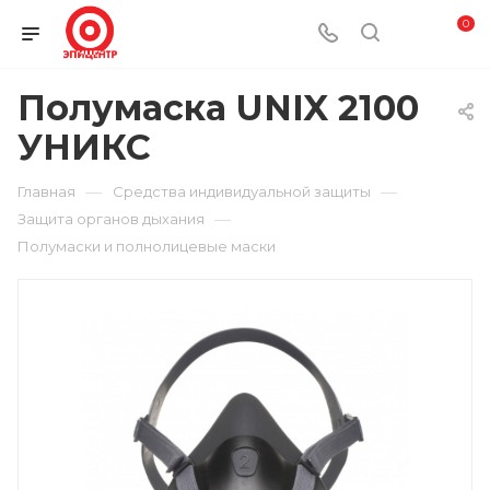
0
Полумаска UNIX 2100
УНИКС
—
—
Главная
Средства индивидуальной защиты
—
Защита органов дыхания
Полумаски и полнолицевые маски