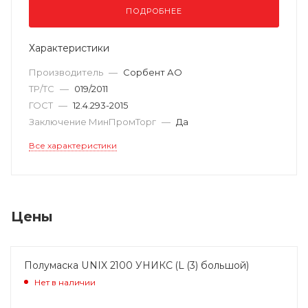
ПОДРОБНЕЕ
Характеристики
Производитель
—
Сорбент АО
ТР/ТС
—
019/2011
ГОСТ
—
12.4.293-2015
Заключение МинПромТорг
—
Да
Все характеристики
Цены
Полумаска UNIX 2100 УНИКС (L (3) большой)
Нет в наличии