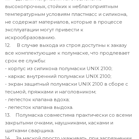
высокопрочных, стойких к неблагоприятным
температурным условиям пластмасс и силикона,
не содержат материалов, которые в процессе
эксплуатации могут привести к
искрообразованию.
12. В случае выхода из строя доступны к заказу
все комплектующие к полумаске, что продлевает
срок ее службы:
- корпус из силикона полумаски UNIX 2100;
- каркас внутренний полумаски UNIX 2100;
- экран защитный полумаски UNIX 2100 в сборе с
тесьмой, пряжками и наголовником;
- лепесток клапана вдоха;
- лепесток клапана выдоха.
13. Полумаска совместима практически со всеми
закрытыми очками, наушниками, касками и
щитками сварщика.
14. За маской просто ухаживать, при загрязнении