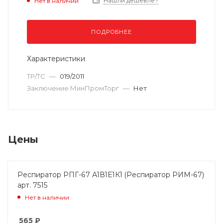
Нашли дешевле?
Нет в наличии
ПОДРОБНЕЕ
Характеристики
ТР/ТС
—
019/2011
Заключение МинПромТорг
—
Нет
Цены
Респиратор РПГ-67 А1В1Е1К1 (Респиратор РИМ-67)
арт. 7515
Нет в наличии
565
₽