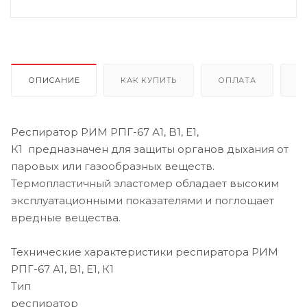
ОПИСАНИЕ
КАК КУПИТЬ
ОПЛАТА
Д
Респиратор РИМ РПГ-67 А1, B1, Е1,
К1 предназначен для защиты органов дыхания от
паровых или газообразных веществ.
Термопластичный эластомер обладает высоким
эксплуатационными показателями и поглощает
вредные вещества.
Технические характеристики респиратора РИМ
РПГ-67 А1, B1, Е1, К1
Тип
респиратор