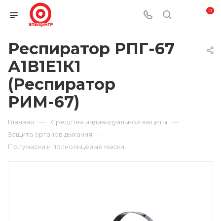
0
Респиратор РПГ-67
А1В1Е1К1
(Респиратор
РИМ-67)
—
—
Главная
Средства индивидуальной защиты
—
Защита органов дыхания
Полумаски и полнолицевые маски