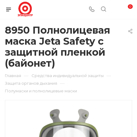
0
8950 Полнолицевая
маска Jeta Safety с
защитной пленкой
(байонет)
—
—
Главная
Средства индивидуальной защиты
—
Защита органов дыхания
Полумаски и полнолицевые маски