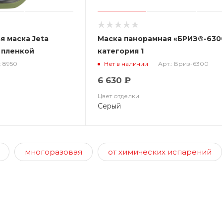
я маска Jeta
Маска панорамная «БРИЗ®-630
 пленкой
категория 1
: 8950
Арт.: Бриз-6300
Нет в наличии
6 630 ₽
Цвет отделки
Серый
многоразовая
от химических испарений