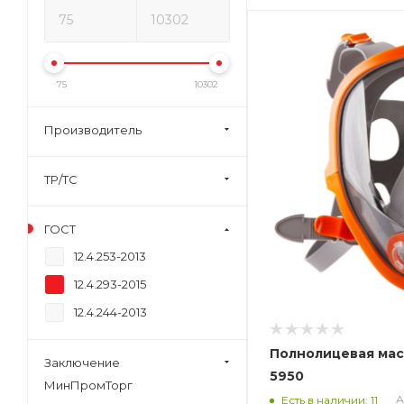
75
10302
Производитель
ТР/ТС
ГОСТ
12.4.253-2013
12.4.293-2015
12.4.244-2013
Полнолицевая маск
Заключение
5950
МинПромТорг
А
Есть в наличии: 11