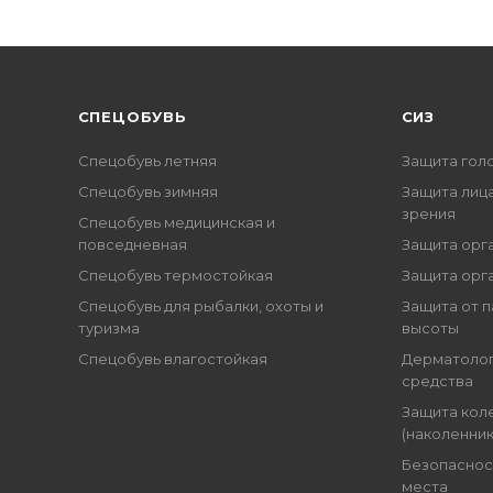
CПЕЦОБУВЬ
СИЗ
Спецобувь летняя
Защита гол
Спецобувь зимняя
Защита лица
зрения
Спецобувь медицинская и
повседневная
Защита орг
Спецобувь термостойкая
Защита орг
Спецобувь для рыбалки, охоты и
Защита от п
туризма
высоты
Спецобувь влагостойкая
Дерматоло
средства
Защита кол
(наколенник
Безопаснос
места