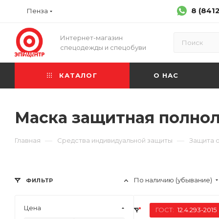
8 (841
Пенза
Интернет-магазин
спецодежды и спецобуви
КАТАЛОГ
О НАС
Маска защитная полно
—
—
Главная
Средства индивидуальной защиты
Защита 
По наличию (убывание)
ФИЛЬТР
Цена
ГОСТ:
12.4.293-2015