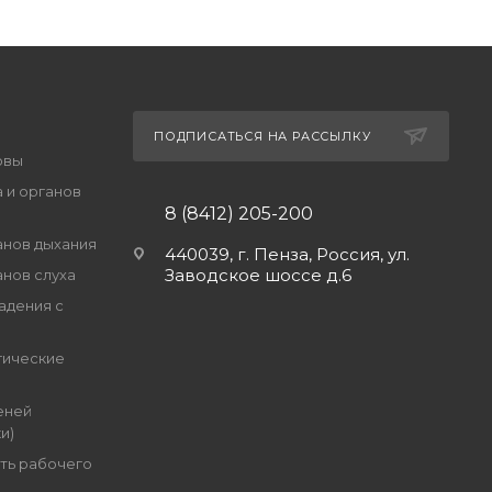
ПОДПИСАТЬСЯ НА РАССЫЛКУ
овы
 и органов
8 (8412) 205-200
анов дыхания
440039, г. Пенза, Россия, ул.
Заводское шоссе д.6
анов слуха
адения с
гические
еней
и)
ть рабочего