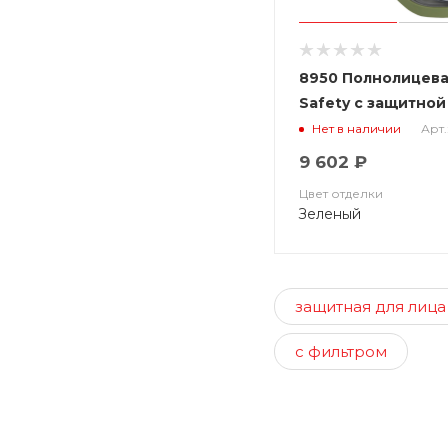
8950 Полнолицева
Safety с защитной
(байонет)
Арт.
Нет в наличии
9 602 ₽
Цвет отделки
Зеленый
защитная для лица
с фильтром