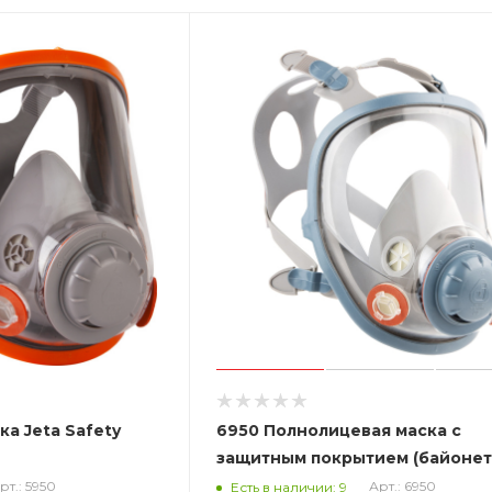
а Jeta Safety
6950 Полнолицевая маска с
защитным покрытием (байонет)
Safety
рт.: 5950
Арт.: 6950
Есть в наличии: 9