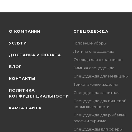
О КОМПАНИИ
СПЕЦОДЕЖДА
УСЛУГИ
Головные уборы
Летняя спецодежда
ДОСТАВКА И ОПЛАТА
Одежда для охранников
БЛОГ
Зимняя спецодежда
Спецодежда для медицины
КОНТАКТЫ
Трикотажные изделия
ПОЛИТИКА
Спецодежда защитная
КОНФИДЕНЦИАЛЬНОСТИ
Спецодежда для пищевой
промышленности
КАРТА САЙТА
Спецодежда для рыбалки,
охоты и туризма
Спецодежды для сферы