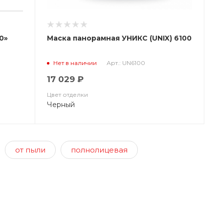
0»
Маска панорамная УНИКС (UNIX) 6100
Арт.: UN6100
Нет в наличии
17 029 ₽
Цвет отделки
Черный
от пыли
полнолицевая