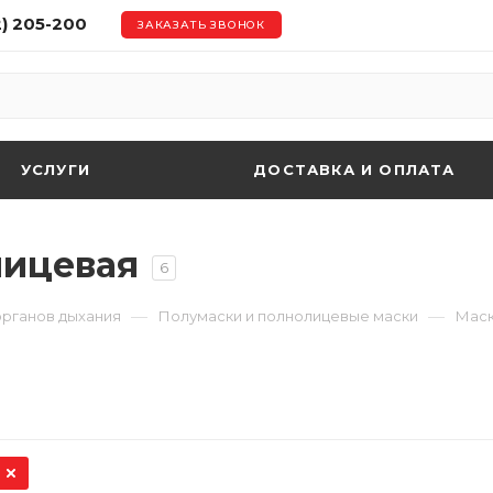
2) 205-200
ЗАКАЗАТЬ ЗВОНОК
УСЛУГИ
ДОСТАВКА И ОПЛАТА
лицевая
6
—
—
органов дыхания
Полумаски и полнолицевые маски
Маск