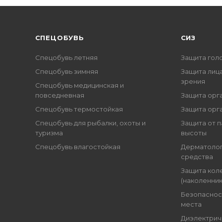
CПЕЦОБУВЬ
СИЗ
Спецобувь летняя
Защита гол
Спецобувь зимняя
Защита лица
зрения
Спецобувь медицинская и
повседневная
Защита орг
Спецобувь термостойкая
Защита орг
Спецобувь для рыбалки, охоты и
Защита от п
туризма
высоты
Спецобувь влагостойкая
Дерматоло
средства
Защита кол
(наколенник
Безопаснос
места
Диэлектрич