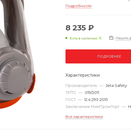
Подробности
8 235 ₽
Нашли 
Есть в наличии: 11
ПОДРОБНЕЕ
Характеристики
Производитель
—
Jeta Safety
ТР/ТС
—
019/2011
ГОСТ
—
12.4.293-2015
Заключение МинПромТорг
—
Н
Все характеристики