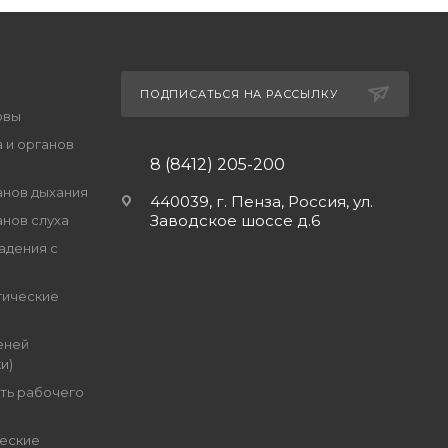
ПОДПИСАТЬСЯ НА РАССЫЛКУ
овы
 и органов
8 (8412) 205-200
анов дыхания
440039, г. Пенза, Россия, ул.
Заводское шоссе д.6
анов слуха
адения с
гические
еней
и)
ть рабочего
еские