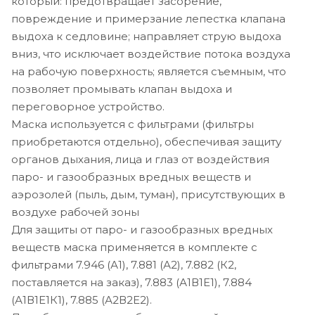
который: предотвращает засорение,
повреждение и примерзание лепестка клапана
выдоха к седловине; направляет струю выдоха
вниз, что исключает воздействие потока воздуха
на рабочую поверхность; является съемным, что
позволяет промывать клапан выдоха и
переговорное устройство.
Маска используется с фильтрами (фильтры
приобретаются отдельно), обеспечивая защиту
органов дыхания, лица и глаз от воздействия
паро- и газообразных вредных веществ и
аэрозолей (пыль, дым, туман), присутствующих в
воздухе рабочей зоны
Для защиты от паро- и газообразных вредных
веществ маска применяется в комплекте с
фильтрами 7.946 (А1), 7.881 (А2), 7.882 (К2,
поставляется на заказ), 7.883 (А1В1Е1), 7.884
(А1В1Е1К1), 7.885 (А2В2Е2).