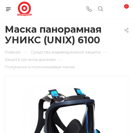
0
Маска панорамная
УНИКС (UNIX) 6100
—
—
Главная
Средства индивидуальной защиты
—
Защита органов дыхания
Полумаски и полнолицевые маски