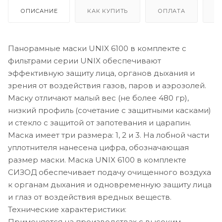
ОПИСАНИЕ
КАК КУПИТЬ
ОПЛАТА
Д
Панорамные маски UNIX 6100 в комплекте с
фильтрами серии UNIX обеспечивают
эффективную защиту лица, органов дыхания и
зрения от воздействия газов, паров и аэрозолей.
Маску отличают малый вес (не более 480 гр),
низкий профиль (сочетание с защитными касками)
и стекло с защитой от запотевания и царапин.
Маска имеет три размера: 1, 2 и 3. На лобной части
уплотнителя нанесена цифра, обозначающая
размер маски. Маска UNIX 6100 в комплекте
СИЗОД обеспечивает подачу очищенного воздуха
к органам дыхания и одновременную защиту лица
и глаз от воздействия вредных веществ.
Технические характеристики:
Применяется на производствах с высоким