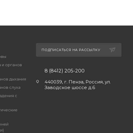
ПОДПИСАТЬСЯ НА РАССЫЛКУ
овы
 и органов
8 (8412) 205-200
анов дыхания
440039, г. Пенза, Россия, ул.
Заводское шоссе д.6
анов слуха
адения с
гические
еней
и)