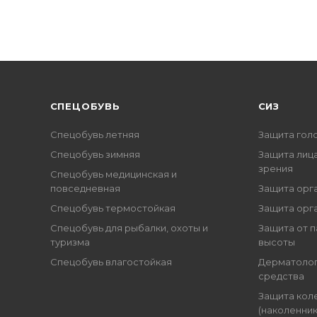
CПЕЦОБУВЬ
СИЗ
Спецобувь летняя
Защита гол
Спецобувь зимняя
Защита лица
зрения
Спецобувь медицинская и
повседневная
Защита орг
Спецобувь термостойкая
Защита орг
Спецобувь для рыбалки, охоты и
Защита от п
туризма
высоты
Спецобувь влагостойкая
Дерматоло
средства
Защита кол
(наколенник