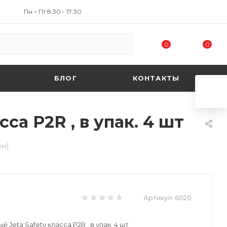
Пн – Пт 8:30 - 17:30
0
0
БЛОГ
КОНТАКТЫ
са Р2R , в упак. 4 шт
ры)
Артикул:
6020
Jeta Safety класса Р2R , в упак. 4 шт