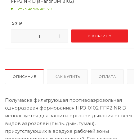
FFP2 NR D (аналог ЗМ 8102)
Есть в наличии: 179
57
₽
В КОРЗИНУ
ОПИСАНИЕ
КАК КУПИТЬ
ОПЛАТА
Д
Полумаска фильтрующая противоаэрозольная
одноразовая формованная НРЗ-0102 FFP2 NR D
используется для защиты органов дыхания от всех
видов аэрозолей (пыль, дым, туман),
присутствующих в воздухе рабочей зоны
производственных помещений. Без клапана