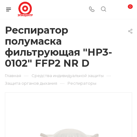
0
Респиратор
полумаска
фильтрующая "НР3-
0102" FFP2 NR D
—
—
Главная
Средства индивидуальной защиты
—
Защита органов дыхания
Респираторы