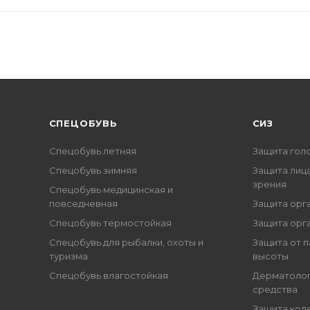
CПЕЦОБУВЬ
СИЗ
Спецобувь летняя
Защита гол
Спецобувь зимняя
Защита лица
зрения
Спецобувь медицинская и
повседневная
Защита орг
Спецобувь термостойкая
Защита орг
Спецобувь для рыбалки, охоты и
Защита от п
туризма
высоты
Спецобувь влагостойкая
Дерматоло
средства
Защита кол