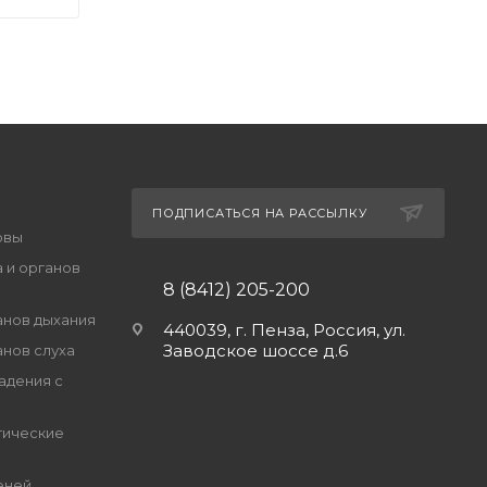
ПОДПИСАТЬСЯ НА РАССЫЛКУ
овы
 и органов
8 (8412) 205-200
анов дыхания
440039, г. Пенза, Россия, ул.
Заводское шоссе д.6
анов слуха
адения с
гические
еней