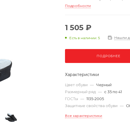
Подробности
1 505 ₽
Нашли 
Есть в наличии: 5
ПОДРОБНЕЕ
Характеристики
Цвет обуви
—
Черный
Размерный ряд
—
с 35 по 41
ГОСТы
—
1135-2005
Защитные свойства обуви
—
О
Все характеристики