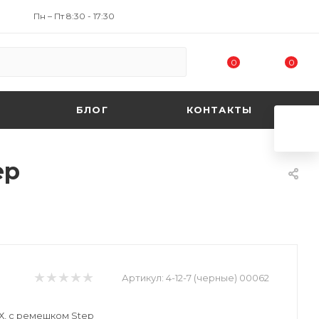
Пн – Пт 8:30 - 17:30
0
0
БЛОГ
КОНТАКТЫ
ep
Артикул:
4-12-7 (черные) 00062
Х, с ремешком Step