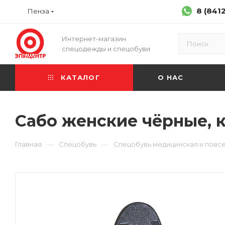
8 (841
Пенза
Интернет-магазин
спецодежды и спецобуви
КАТАЛОГ
О НАС
Сабо женские чёрные, 
—
—
Главная
Спецобувь
Спецобувь медицинская и повс