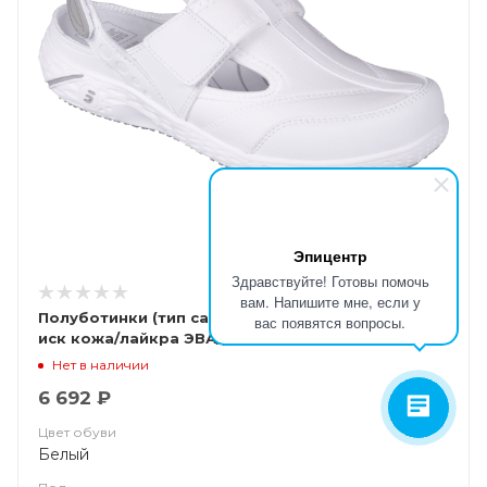
Эпицентр
Здравствуйте! Готовы помочь
вам. Напишите мне, если у
Полуботинки (тип сабо) ALIZA (АЛИЗА), женские,
вас появятся вопросы.
иск кожа/лайкра ЭВА/резина (белый/WHT) КРО
4355
Нет в наличии
6 692 ₽
Цвет обуви
Белый