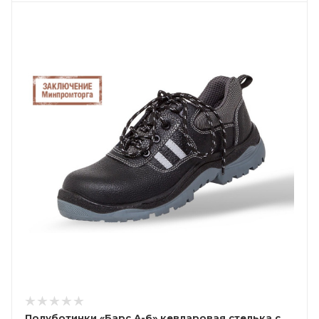
Полуботинки «Барс А-6» кевларовая стелька с