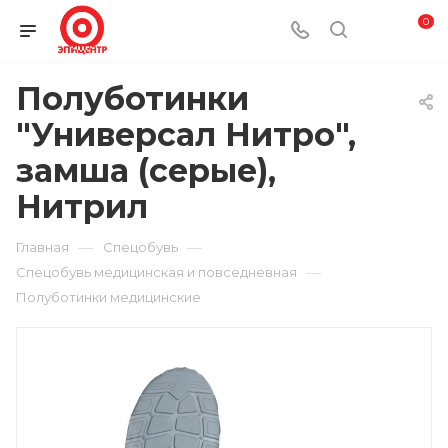
0
Полуботинки
"Универсал Нитро",
замша (серые),
Нитрил
—
—
Главная
Спецобувь
—
Спецобувь медицинская и повседневная
Полуботинки медицинские