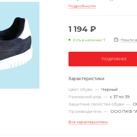
Подробности
1 194 ₽
Нашли 
Есть в наличии: 7
ПОДРОБНЕЕ
Характеристики
Цвет обуви
—
Черный
Размерный ряд
—
с 37 по 39
Защитные свойства обуви
—
О
Производитель
—
ООО ПКФ "А
Все характеристики