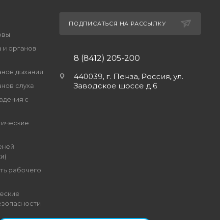
ПОДПИСАТЬСЯ НА РАССЫЛКУ
овы
 и органов
8 (8412) 205-200
анов дыхания
440039, г. Пенза, Россия, ул.
Заводское шоссе д.6
анов слуха
адения с
гические
еней
и)
ть рабочего
еские
езопасности