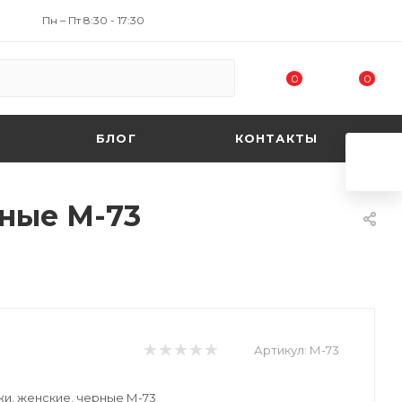
Пн – Пт 8:30 - 17:30
0
0
БЛОГ
КОНТАКТЫ
рные М-73
Артикул:
М-73
жи, женские, черные М-73