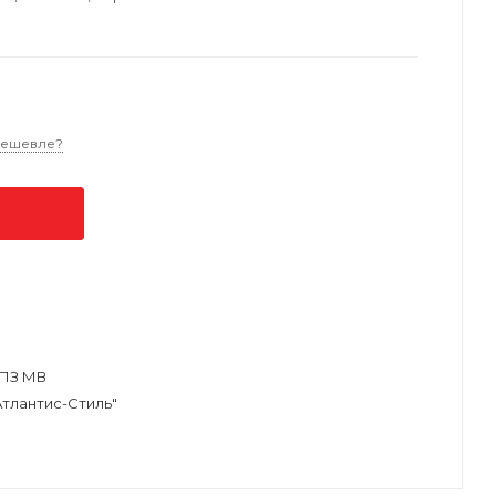
дешевле?
ПЗ МВ
тлантис-Стиль"