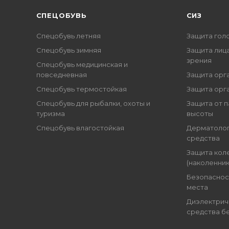
CПЕЦОБУВЬ
СИЗ
Спецобувь летняя
Защита гол
Спецобувь зимняя
Защита лица
зрения
Спецобувь медицинская и
повседневная
Защита орг
Спецобувь термостойкая
Защита орг
Спецобувь для рыбалки, охоты и
Защита от п
туризма
высоты
Спецобувь влагостойкая
Дерматоло
средства
Защита кол
(наколенник
Безопаснос
места
Диэлектрич
средства б