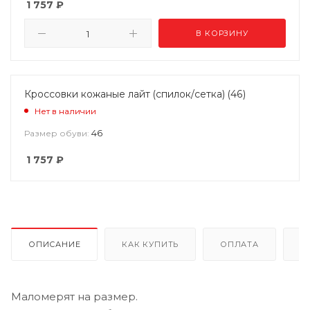
1 757
₽
В КОРЗИНУ
Кроссовки кожаные лайт (спилок/сетка) (46)
Нет в наличии
46
Размер обуви:
1 757
₽
ОПИСАНИЕ
КАК КУПИТЬ
ОПЛАТА
Д
Маломерят на размер.