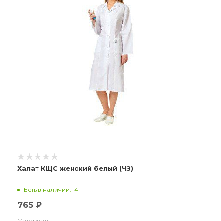
Халат КЩС женский белый (ЧЗ)
Есть в наличии: 14
765 ₽
Материал