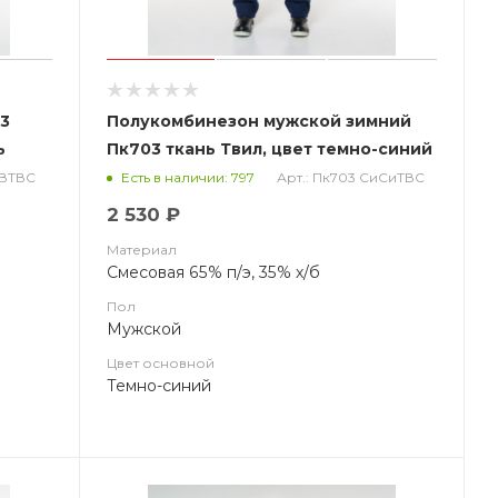
03
Полукомбинезон мужской зимний
ь
Пк703 ткань Твил, цвет темно-синий
иВТВС
Арт.: Пк703 СиСиТВС
Есть в наличии: 797
2 530 ₽
Материал
Смесовая 65% п/э, 35% х/б
Пол
Мужской
Цвет основной
Темно-синий