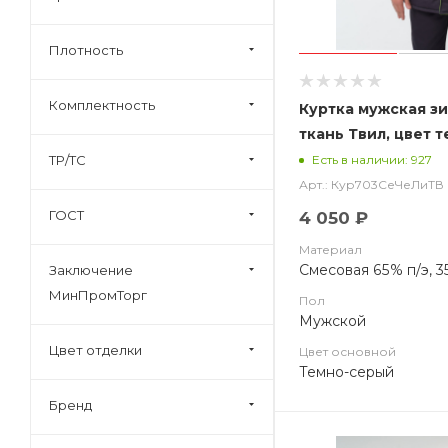
З, Ми, Тн
З, Ми, Тн, ВО
Плотность
З, Ми, Тн, Ти, ТР, То
Комплектность
Куртка мужская з
З, Ми, Тн, Эс
ткань Твил, цвет 
З, Ми, Эс
черный с лимонно
ТР/ТС
Есть в наличии: 927
Арт.: Кур703СеЧеЛиТВ
ГОСТ
4 050 ₽
Материал
Смесовая 65% п/э, 3
Заключение
МинПромТорг
Пол
Мужской
Цвет отделки
Цвет основной
Темно-серый
Бренд