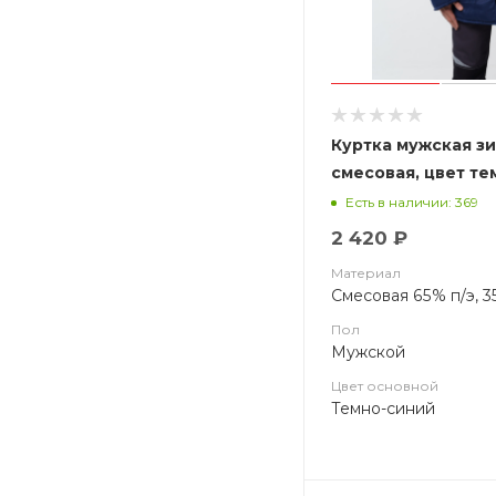
Куртка мужская зи
смесовая, цвет те
васильковым
Есть в наличии: 369
2 420 ₽
Материал
Смесовая 65% п/э, 3
Пол
Мужской
Цвет основной
Темно-синий