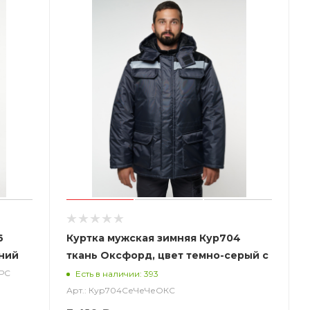
6
Куртка мужская зимняя Кур704
иний
ткань Оксфорд, цвет темно-серый с
черным
ГРС
Есть в наличии: 393
Арт.: Кур704СеЧеЧеОКС