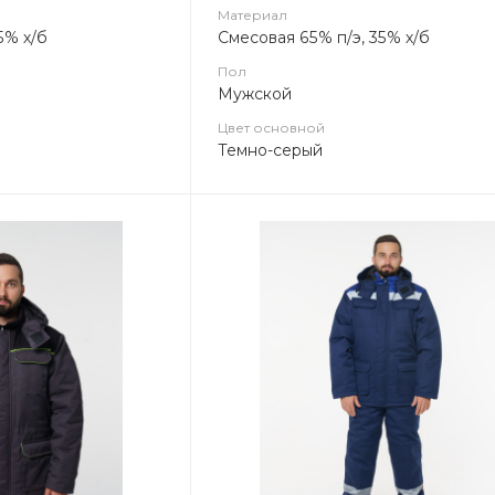
Материал
5% х/б
Смесовая 65% п/э, 35% х/б
Пол
Мужской
Цвет основной
Темно-серый