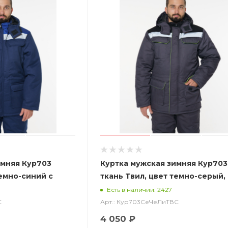
имняя Кур703
Куртка мужская зимняя Кур703
темно-синий с
ткань Твил, цвет темно-серый,
черный с лимонной отделкой 
Есть в наличии: 2427
С
Арт.: Кур703СеЧеЛиТВС
4 050 ₽