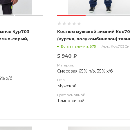
имняя Кур703
Костюм мужской зимний Кос7
темно-серый,
(куртка, полукомбинезон) ткан
й отделкой
Твил, цвет темно-синий с
Арт.: Кос703С
Есть в наличии: 875
васильковым (ЧЗ)
5 940 ₽
Материал
Смесовая 65% п/э, 35% х/б
5% х/б
Пол
Мужской
Цвет основной
Темно-синий