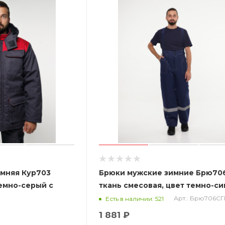
имняя Кур703
Брюки мужские зимние Брю70
темно-серый с
ткань смесовая, цвет темно-с
Арт.: Брю706С
Есть в наличии: 521
1 881 ₽