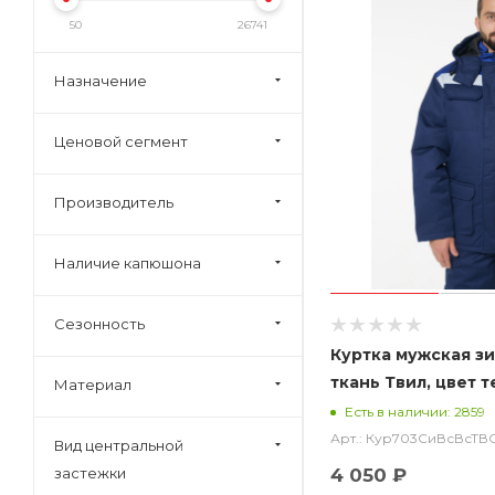
50
26741
Назначение
Ценовой сегмент
Производитель
Наличие капюшона
Сезонность
Куртка мужская з
ткань Твил, цвет 
Материал
васильковым
Есть в наличии: 2859
Арт.: Кур703СиВсВсТВ
Вид центральной
застежки
4 050 ₽