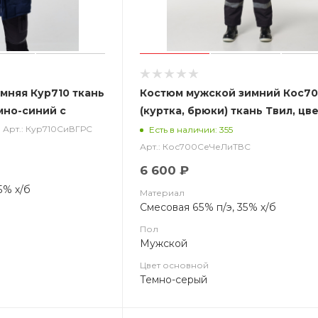
мняя Кур710 ткань
Костюм мужской зимний Кос7
мно-синий с
(куртка, брюки) ткань Твил, цв
темно-серый, черным с лимон
Арт.: Кур710СиВГРС
Есть в наличии: 355
отделкой, СОП
Арт.: Кос700СеЧеЛиТВС
6 600 ₽
5% х/б
Материал
Смесовая 65% п/э, 35% х/б
Пол
Мужской
Цвет основной
Темно-серый