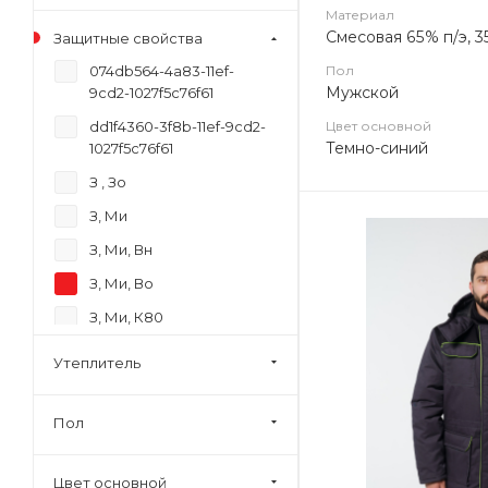
Материал
Смесовая 65% п/э, 3
Защитные свойства
074db564-4a83-11ef-
Пол
Мужской
9cd2-1027f5c76f61
dd1f4360-3f8b-11ef-9cd2-
Цвет основной
Темно-синий
1027f5c76f61
З , Зо
З, Ми
З, Ми, Вн
З, Ми, Во
З, Ми, К80
З, Ми, К80, Щ20
Утеплитель
З, Ми, Нл, Ти, Нж, Нс, То,
Нн
Пол
З, Ми, СО
З, Ми, Ти, ТР, То
Цвет основной