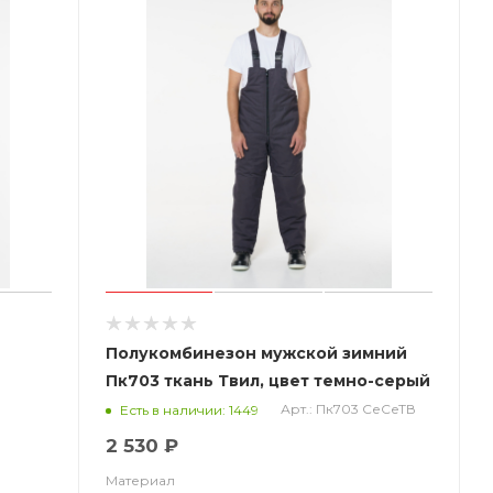
Полукомбинезон мужской зимний
Пк703 ткань Твил, цвет темно-серый
СОП
Арт.: Пк703 СеСеТВ
Есть в наличии: 1449
2 530 ₽
Материал