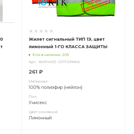
00
Жилет сигнальный ТИП 1Э, цвет
ет
лимонный 1-ГО КЛАССА ЗАЩИТЫ
ной
80гр./м2 (КТК) (ЧЗ)
Есть в наличии: 205
Арт.: ЖИЛ4103 -ОПТОРИКА
261 ₽
Материал
100% полиэфир (нейлон)
Пол
Унисекс
Цвет основной
Лимонный