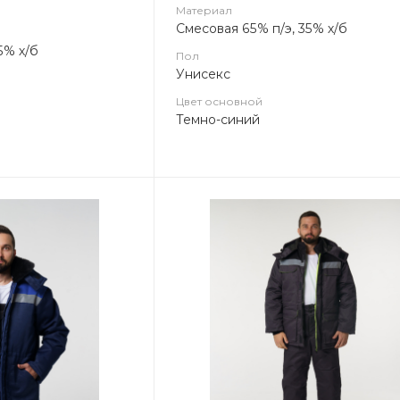
Материал
Смесовая 65% п/э, 35% х/б
5% х/б
Пол
Унисекс
Цвет основной
Темно-синий