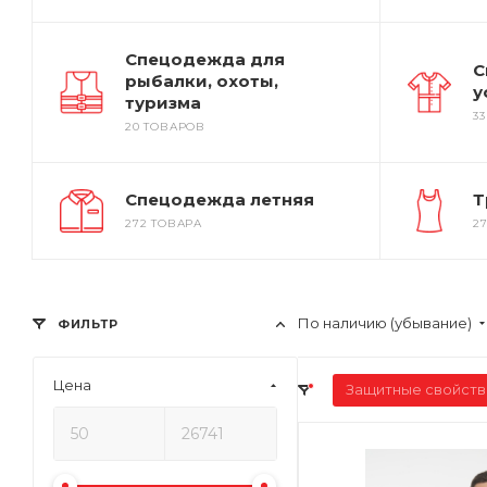
Спецодежда для
С
рыбалки, охоты,
у
туризма
3
20 ТОВАРОВ
Спецодежда летняя
Т
272 ТОВАРА
2
По наличию (убывание)
ФИЛЬТР
Цена
Защитные свойств