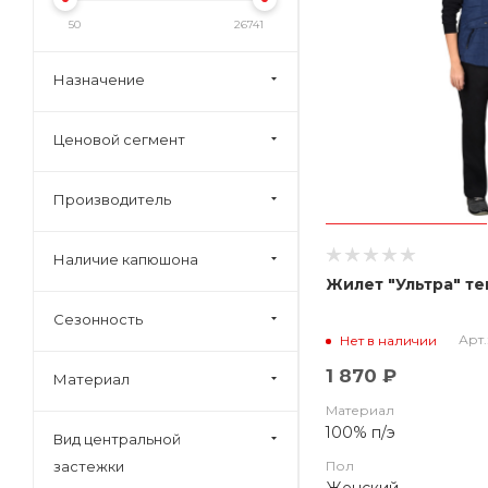
50
26741
Назначение
Ценовой сегмент
Производитель
Наличие капюшона
Жиле
Сезонность
Арт.
Нет в наличии
1 870 ₽
Материал
Материал
100% п/э
Вид центральной
застежки
Пол