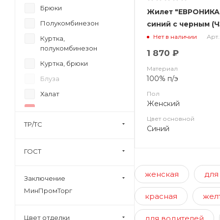
Брюки
Жилет "ЕВРОНИКА
Полукомбинезон
синий с че
Арт.
Нет в наличии
Куртка,
полукомбинезон
1 870 ₽
Куртка, брюки
Материал
100% п/э
Блуза
Пол
Халат
Женский
Жилет
Цвет основной
ТР/ТС
Толстовка
Синий
Футболка
ГОСТ
Блуза, брюки
Фартук
женская
для
Заключение
Рубашка
МинПромТорг
красная
жел
Фуфайка, кальсоны
Фартук-сарафан, брюки
для водителей
Цвет отделки