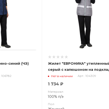
т "Ультра" темно-синий (ЧЗ)
Жилет "ЕВРОНИКА" утепленны
серый с капюшоном на подкла
(флис) (ЧЗ)
: 106782
Арт.: 104309
Нет в наличии
1 734 ₽
Материал
100% п/э
Пол