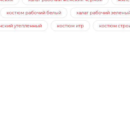
костюм рабочий белый
халат рабочий зелены
нский утепленный
костюм итр
костюм стро