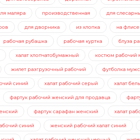
ля маляра
производственная
для слесарны
ров
для дворника
из хлопка
на флисе
рабочая рубашка
рабочая куртка
блуза р
халат хлопчатобумажный
костюм рабочий 
жилет разгрузочный рабочий
футболка мужс
очий синий
халат рабочий серый
халат бел
фартук рабочий женский для продавца
фарт
енский
фартук сарафан женский
халат раб
абочий синий
женский рабочий халат синий
нский
халат рабочий женский черный
жиле