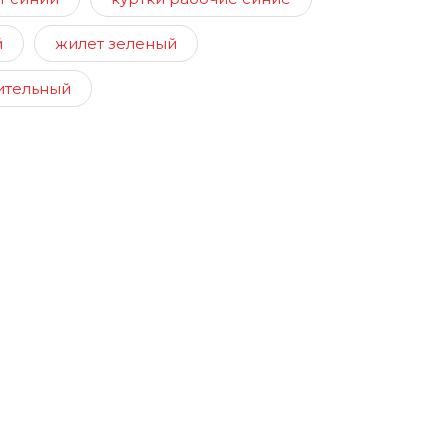
й
жилет зеленый
ительный