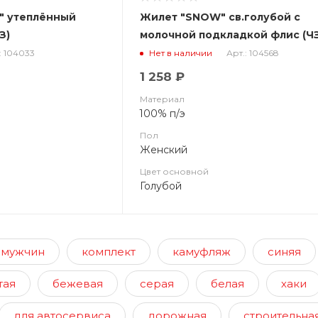
" утеплённый
Жилет "SNOW" св.голубой с
рным (ЧЗ)
молочной подкладкой флис (Ч
: 104033
Арт.: 104568
Нет в наличии
1 258 ₽
Материал
100% п/э
Пол
Женский
Цвет основной
Голубой
 мужчин
комплект
камуфляж
синяя
тая
бежевая
серая
белая
хаки
для автосервиса
дорожная
строительна