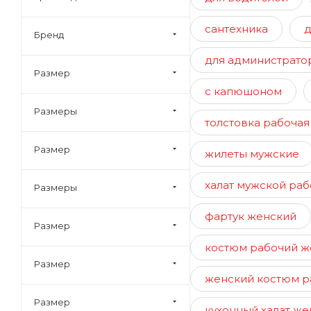
Блуза, фартук-сарафан,
сантехника
д
брюки
Бренд
Плащ
для администрато
Бейсболка
Размер
с капюшоном
Галстук
Размеры
Куртка, брюки, чепец
толстовка рабочая
(колпак)
Размер
Шорты
жилеты мужские
халат мужской раб
Размеры
фартук женский
Размер
костюм рабочий ж
Размер
женский костюм р
Размер
кухонный халат же