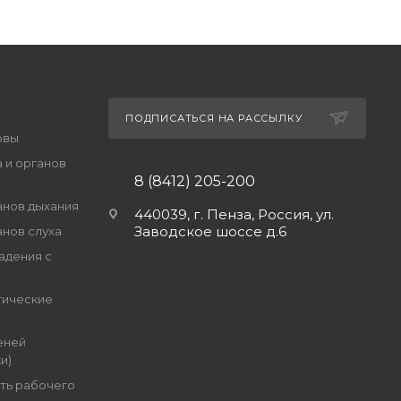
ПОДПИСАТЬСЯ НА РАССЫЛКУ
овы
 и органов
8 (8412) 205-200
анов дыхания
440039, г. Пенза, Россия, ул.
Заводское шоссе д.6
анов слуха
адения с
гические
еней
и)
ть рабочего