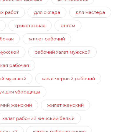
х работ
для склада
для мастера
трикотажная
оптом
абочая
жилет рабочий
мужской
рабочий халат мужской
кая рабочая
ый мужской
халат черный рабочий
ук для уборщицы
очий женский
жилет женский
халат рабочий женский белый
т синий
куртки рабочие синие