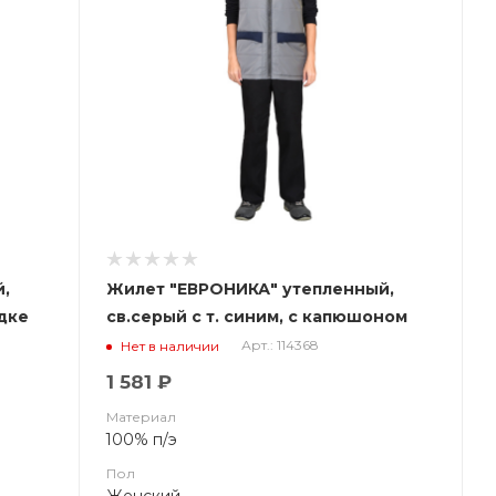
й,
Жилет "ЕВРОНИКА" утепленный,
дке
св.серый с т. синим, с капюшоном
(на подкладке флис) (ЧЗ)
Арт.: 114368
Нет в наличии
1 581 ₽
Материал
100% п/э
Пол