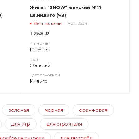
Жилет "SNOW" женский №17
З)
цв.индиго (ЧЗ)
Арт.: 02341
Нет в наличии
1 258 ₽
Материал
100% п/э
Пол
Женский
Цвет основной
Индиго
зеленая
черная
оранжевая
для итр
для строителя
я рабочая одежда
для прораба