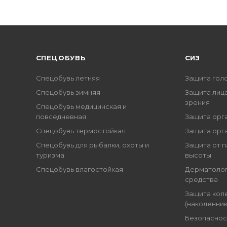
CПЕЦОБУВЬ
СИЗ
Спецобувь летняя
Защита гол
Спецобувь зимняя
Защита лица
зрения
Спецобувь медицинская и
повседневная
Защита орг
Спецобувь термостойкая
Защита орг
Спецобувь для рыбалки, охоты и
Защита от п
туризма
высоты
Спецобувь влагостойкая
Дерматоло
средства
Защита кол
(наколенник
Безопаснос