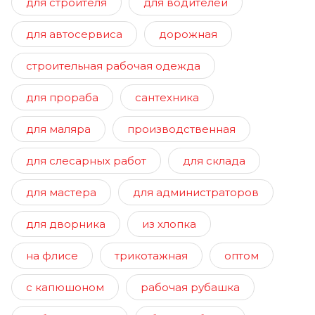
для строителя
для водителей
для автосервиса
дорожная
строительная рабочая одежда
для прораба
сантехника
для маляра
производственная
для слесарных работ
для склада
для мастера
для администраторов
для дворника
из хлопка
на флисе
трикотажная
оптом
с капюшоном
рабочая рубашка