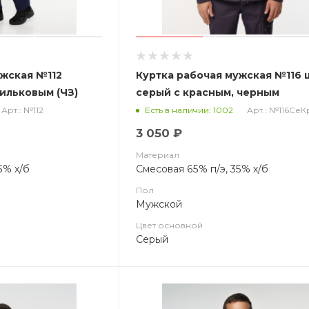
ужская №112
Куртка рабочая мужская №116 
ильковым (ЧЗ)
серый с красным, черным
Арт.: №112
Арт.: №116Се
Есть в наличии: 1002
3 050 ₽
Материал
5% х/б
Смесовая 65% п/э, 35% х/б
Пол
Мужской
Цвет основной
Серый