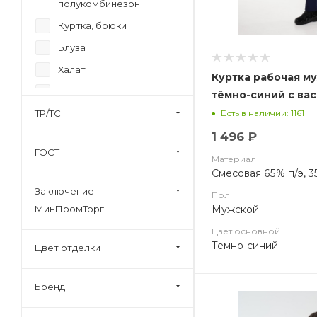
полукомбинезон
Куртка, брюки
Блуза
Халат
Куртка рабочая м
Жилет
тёмно-синий с вас
ТР/ТС
Толстовка
Есть в наличии: 1161
1 496 ₽
Футболка
ГОСТ
Блуза, брюки
Материал
Смесовая 65% п/э, 3
Фартук
Заключение
Пол
Рубашка
Мужской
МинПромТорг
Фуфайка, кальсоны
Цвет основной
Темно-синий
Фартук-сарафан, брюки
Цвет отделки
Блуза, фартук-сарафан,
брюки
Бренд
Плащ