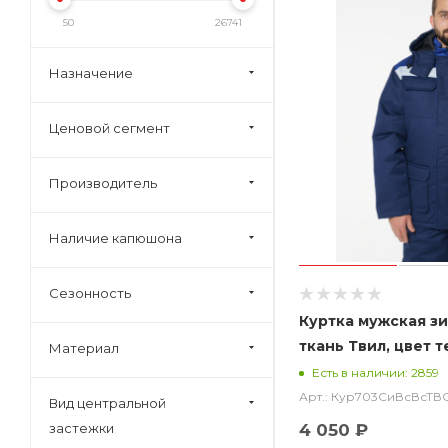
50
26741
Назначение
Ценовой сегмент
Производитель
Наличие капюшона
Сезонность
Куртка мужская з
ткань Твил, цвет 
Материал
васильковым
Есть в наличии: 2859
Арт.: Кур703СиВсВсТВ
Вид центральной
застежки
4 050 ₽