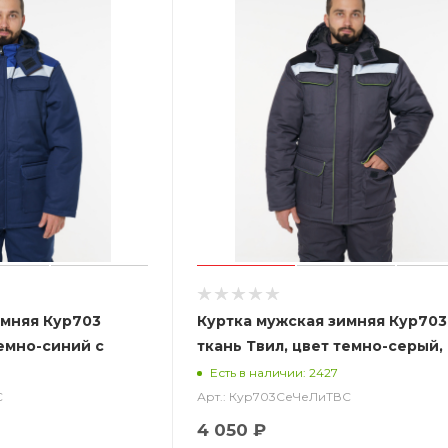
имняя Кур703
Куртка мужская зимняя Кур703
темно-синий с
ткань Твил, цвет темно-серый,
черный с лимонной отделкой 
Есть в наличии: 2427
С
Арт.: Кур703СеЧеЛиТВС
4 050 ₽