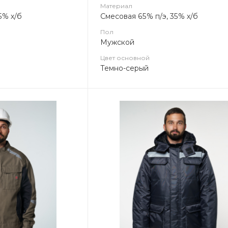
Материал
5% х/б
Смесовая 65% п/э, 35% х/б
Пол
Мужской
Цвет основной
Темно-серый