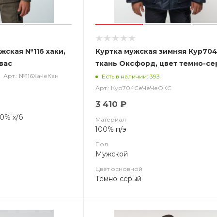
жская №116 хаки,
Куртка мужская зимняя Кур70
вас
ткань Оксфорд, цвет темно-се
черным
Арт.: №116ХаЧеКан
Есть в наличии: 393
Арт.: Кур704СеЧеЧеОКС
3 410 ₽
60% х/б
Материал
100% п/э
Пол
Мужской
Цвет основной
Темно-серый