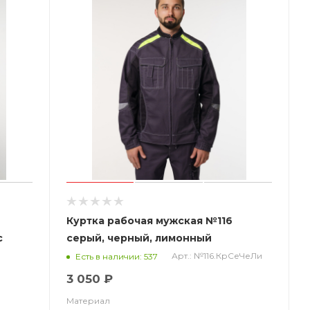
Куртка рабочая мужская №116
с
серый, черный, лимонный
Арт.: №116.КрСеЧеЛи
Есть в наличии: 537
3 050 ₽
Материал