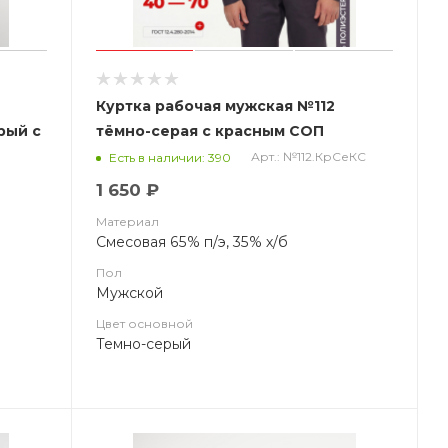
4
Куртка рабочая мужская №112
рый с
тёмно-серая с красным СОП
Арт.: №112.КрСеКС
Есть в наличии: 390
1 650 ₽
Материал
Смесовая 65% п/э, 35% х/б
Пол
Мужской
Цвет основной
Темно-серый