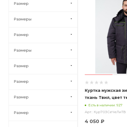
Бейсболка
Размер
Галстук
Размеры
Куртка, брюки, чепец
(колпак)
Размер
Шорты
Размеры
Размер
Размер
Куртка мужская з
Размер
ткань Твил, цвет 
черный с лимонно
Есть в наличии: 927
Арт.: Кур703СеЧеЛиТВ
Размер
4 050 ₽