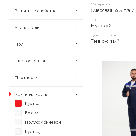
Материал
Смесовая 65% п/э, 3
Защитные свойства
Пол
Мужской
Утеплитель
Цвет основной
Темно-синий
Пол
Цвет основной
Плотность
Комплектность
Куртка
Брюки
Полукомбинезон
Куртка,