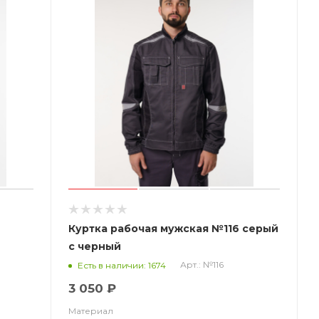
Куртка рабочая мужская №116 серый
с черный
СОП
Арт.: №116
Есть в наличии: 1674
3 050 ₽
Материал