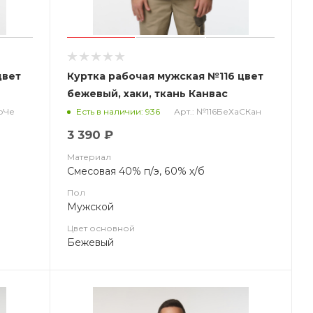
цвет
Куртка рабочая мужская №116 цвет
бежевый, хаки, ткань Канвас
КрЧе
Арт.: №116БеХаСКан
Есть в наличии: 936
3 390 ₽
Материал
Смесовая 40% п/э, 60% х/б
Пол
Мужской
Цвет основной
Бежевый