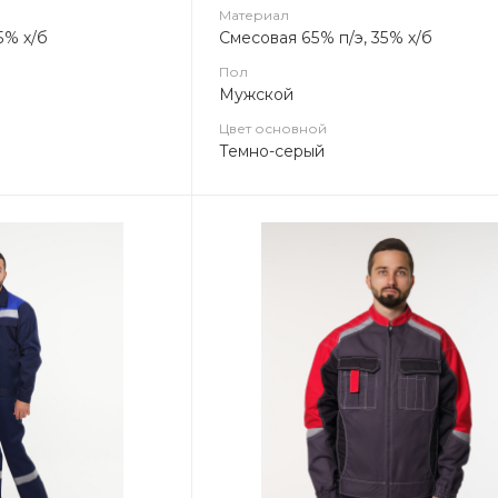
Материал
5% х/б
Смесовая 65% п/э, 35% х/б
Пол
Мужской
Цвет основной
Темно-серый