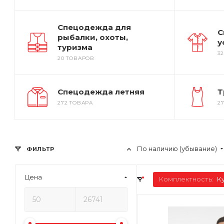
Спецодежда для
С
рыбалки, охоты,
у
туризма
3
20 ТОВАРОВ
Спецодежда летняя
Т
272 ТОВАРА
2
По наличию (убывание)
ФИЛЬТР
Цена
Комплектность:
К