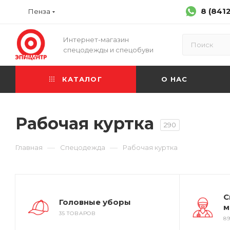
8 (841
Пенза
Интернет-магазин
спецодежды и спецобуви
КАТАЛОГ
О НАС
Рабочая куртка
290
—
—
Главная
Спецодежда
Рабочая куртка
С
Головные уборы
м
35 ТОВАРОВ
8