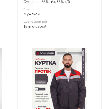
Смесовая 65% п/э, 35% х/б
Пол
Мужской
Цвет основной
Темно-серый