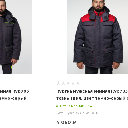
имняя Кур703
Куртка мужская зимняя Кур703
темно-серый,
ткань Твил, цвет темно-серый 
й отделкой
красным
Есть в наличии: 546
Арт.: Кур703 СеКрКрТВ
4 050 ₽