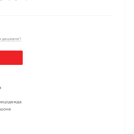
и дешевле?
а
пецодежда
юшона