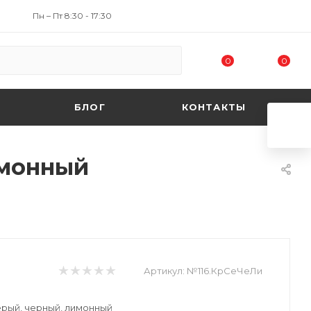
Пн – Пт 8:30 - 17:30
0
0
БЛОГ
КОНТАКТЫ
имонный
Артикул:
№116.КрСеЧеЛи
ерый, черный, лимонный