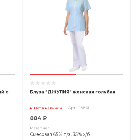
й с
Блуза "ДЖУЛИЯ" женская голубая
Арт.: 118861
Нет в наличии
884 ₽
Материал
Смесовая 65% п/э, 35% х/б