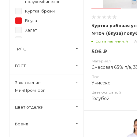
полукомбинезон
Куртка, брюки
Блуза
Куртка рабочая у
Халат
№104 (блуза) голу
Жилет
А
Есть в наличии: 4
ТР/ТС
Толстовка
506 ₽
Футболка
Материал
ГОСТ
Смесовая 65% п/э, 3
Блуза, брюки
Пол
Фартук
Унисекс
Заключение
Рубашка
МинПромТорг
Цвет основной
Фуфайка, кальсоны
Голубой
Фартук-сарафан, брюки
Цвет отделки
Блуза, фартук-сарафан,
брюки
Бренд
Плащ