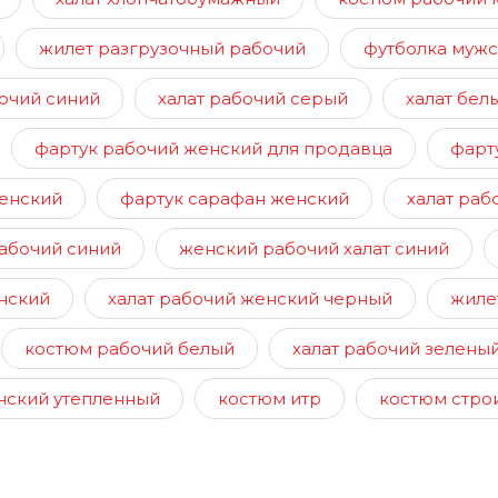
жилет разгрузочный рабочий
футболка мужс
очий синий
халат рабочий серый
халат бел
фартук рабочий женский для продавца
фарт
енский
фартук сарафан женский
халат раб
абочий синий
женский рабочий халат синий
нский
халат рабочий женский черный
жиле
костюм рабочий белый
халат рабочий зелены
нский утепленный
костюм итр
костюм стро