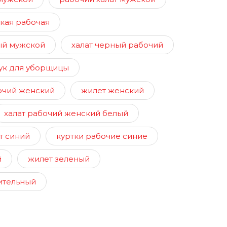
кая рабочая
ый мужской
халат черный рабочий
ук для уборщицы
очий женский
жилет женский
халат рабочий женский белый
т синий
куртки рабочие синие
й
жилет зеленый
ительный