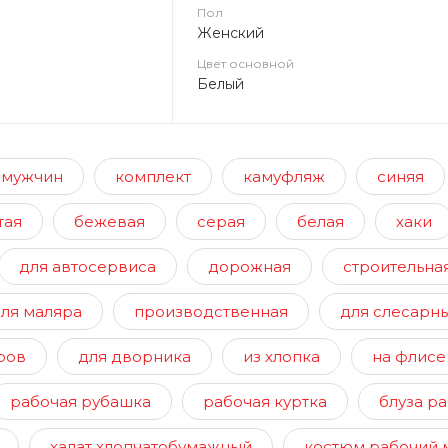
Пол
Женский
Цвет основной
Белый
 мужчин
комплект
камуфляж
синяя
тая
бежевая
серая
белая
хаки
для автосервиса
дорожная
строительна
ля маляра
производственная
для слесарны
ров
для дворника
из хлопка
на флисе
рабочая рубашка
рабочая куртка
блуза р
халат хлопчатобумажный
костюм рабочий 