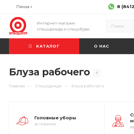
8 (841
Пенза
Интернет-магазин
спецодежды и спецобуви
КАТАЛОГ
О НАС
Блуза рабочего
9
—
—
Главная
Спецодежда
Блуза рабочего
С
Головные уборы
м
36 ТОВАРОВ
8