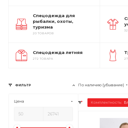
Спецодежда для
С
рыбалки, охоты,
у
туризма
3
20 ТОВАРОВ
Спецодежда летняя
Т
272 ТОВАРА
2
По наличию (убывание)
ФИЛЬТР
Цена
Комплектность:
Б