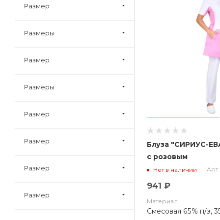
Бейсболка
Размер
Галстук
Размеры
Куртка, брюки, чепец
(колпак)
Размер
Шорты
Размеры
Размер
Размер
Блуза "СИРИУС-ЕВ
с розовым
Размер
Арт.
Нет в наличии
941 ₽
Размер
Материал
Смесовая 65% п/э, 3