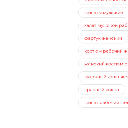
жилеты мужские
халат мужской раб
фартук женский
костюм рабочий ж
женский костюм р
кухонный халат же
красный жилет
жилет рабочий же