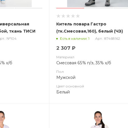
ниверсальная
Китель повара Гастро
бой, ткань ТИСИ
(тк.Смесовая,160), белый (ЧЗ)
рт.: №104
Арт.: 87468162
Есть в наличии: 1
2 307 ₽
Материал
5% х/б
Смесовая 65% п/э, 35% х/б
Пол
Мужской
Цвет основной
Белый