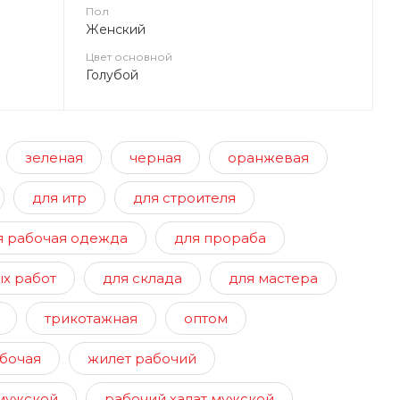
Пол
Женский
Цвет основной
Голубой
зеленая
черная
оранжевая
для итр
для строителя
я рабочая одежда
для прораба
х работ
для склада
для мастера
трикотажная
оптом
абочая
жилет рабочий
мужской
рабочий халат мужской