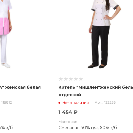
А" женская белая
Китель "Мишлен"женский белы
отделкой
: 118812
Арт.: 122256
Нет в наличии
1 454 ₽
Материал
5% х/б
Смесовая 40% п/э, 60% х/б