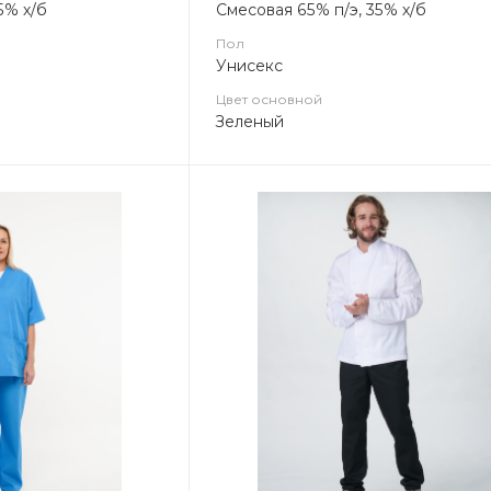
5% х/б
Смесовая 65% п/э, 35% х/б
Пол
Унисекс
Цвет основной
Зеленый