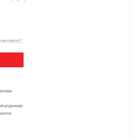
 дешевле?
дежда
пецодежда
юшона