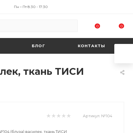
Пн – Пт 8:30 - 17:30
0
0
БЛОГ
КОНТАКТЫ
илек, ткань ТИСИ
Артикул:
№104
104 (блуза) василек, ткань ТИСИ