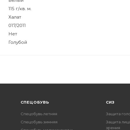
Белый
115 г/кв. м.
Халат
017/2011
Нет
Голубой
CПЕЦОБУВЬ
СИЗ
Спецобувь летняя
Защита гол
Спецобувь зимняя
Защита лица
зрения