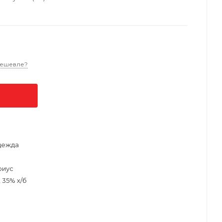
дешевле?
дежда
риус
 35% х/б