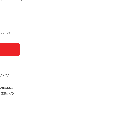
шевле?
дежда
одежда
 35% х/б