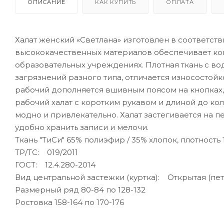
ОПИСАНИЕ
КАК КУПИТЬ
ОПЛАТА
Халат женский «Светлана» изготовлен в соответств
высококачественных материалов обеспечивает ком
образовательных учреждениях. Плотная ткань с в
загрязнений разного типа, отличается износостой
рабочий дополняется вшивным поясом на кнопках,
рабочий халат с коротким рукавом и длиной до кол
модно и привлекательно. Халат застегивается на 
удобно хранить записи и мелочи.
Ткань "ТиСи" 65% полиэфир / 35% хлопок, плотность
ТР/ТС: 019/2011
ГОСТ: 12.4.280-2014
Вид центральной застежки (куртка): Открытая (пе
Размерный ряд 80-84 по 128-132
Ростовка 158-164 по 170-176