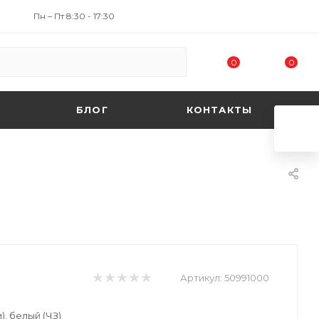
Пн – Пт 8:30 - 17:30
0
0
БЛОГ
КОНТАКТЫ
Артикул:
50991000
), белый (ЧЗ)