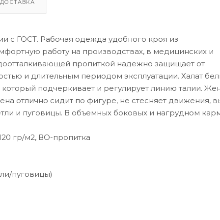
ДОСТАВКА
ии с ГОСТ. Рабочая одежда удобного кроя из
фортную работу на производствах, в медицинских и
одоотталкивающей пропиткой надежно защищает от
костью и длительным периодом эксплуатации. Халат бе
 который подчеркивает и регулирует линию талии. Же
ена отлично сидит по фигуре, не стесняет движения, 
петли и пуговицы. В объемных боковых и нагрудном кар
 120 гр/м2, ВО-пропитка
тли/пуговицы)